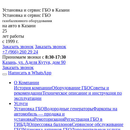
Установка и сервис ГБО в Казани
Установка и сервис ГБО
газобаллонного оборудования
на авто в Казани
25
лет работы
с 1999 г.
Заказать звонок
Заказать звонок
+7 (966)
260 29 24
Принимаем звонки с
8:30-17:30
Казань, ул. Аделя Кутуя, дом 90
Заказать звонок
Написать в WhatsApp
О Компании
История компании
Оборудование ГБО
Советы и
рекомендации
Техническое описание и инструкция по
эксплуатации
Услуги
Установка ГБО
Водородные генераторы
Фаркопы на
автомобиль — продажа и
установка
Ремоторизация
Регистрация ГБО в
ГИБДД
Опрессовка баллонов
Сервисное обслуживание
ГБО
Установка датчиков ГБО
Дополнительные услуги