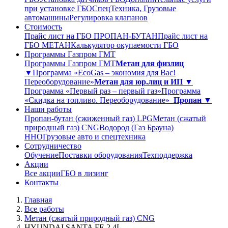
при установке ГБО
СпецТехника, Грузовые
автомашины
Регулировка клапанов
Стоимость
Прайс лист на ГБО ПРОПАН-БУТАН
Прайс лист на
ГБО МЕТАН
Калькулятор окупаемости ГБО
Программы Газпром ГМТ
Программы Газпром ГМТ
Метан для физлиц
▼
Программа «EcoGas – экономия для Вас!
Переоборудование»
Метан для юр.лиц и ИП ▼
Программа «Первый раз – первый газ»
Программа
«Скидка на топливо. Переоборудование»
Пропан ▼
Наши работы
Пропан-бутан (сжиженный газ) LPG
Метан (сжатый
природный газ) CNG
Водород (Газ Брауна)
ННО
Грузовые авто и спецтехника
Сотрудничество
Обучение
Поставки оборудования
Техподдержка
Акции
Все акции
ГБО в лизинг
Контакты
Главная
Все работы
Метан (сжатый природный газ) CNG
HYUNDAI SANTA FE 2,4L