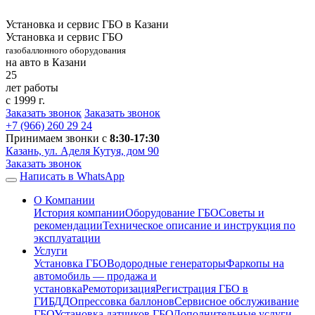
Установка и сервис ГБО в Казани
Установка и сервис ГБО
газобаллонного оборудования
на авто в Казани
25
лет работы
с 1999 г.
Заказать звонок
Заказать звонок
+7 (966)
260 29 24
Принимаем звонки с
8:30-17:30
Казань, ул. Аделя Кутуя, дом 90
Заказать звонок
Написать в WhatsApp
О Компании
История компании
Оборудование ГБО
Советы и
рекомендации
Техническое описание и инструкция по
эксплуатации
Услуги
Установка ГБО
Водородные генераторы
Фаркопы на
автомобиль — продажа и
установка
Ремоторизация
Регистрация ГБО в
ГИБДД
Опрессовка баллонов
Сервисное обслуживание
ГБО
Установка датчиков ГБО
Дополнительные услуги