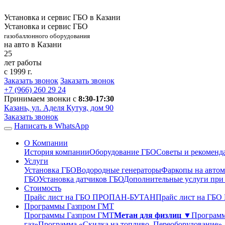
Установка и сервис ГБО в Казани
Установка и сервис ГБО
газобаллонного оборудования
на авто в Казани
25
лет работы
с 1999 г.
Заказать звонок
Заказать звонок
+7 (966)
260 29 24
Принимаем звонки с
8:30-17:30
Казань, ул. Аделя Кутуя, дом 90
Заказать звонок
Написать в WhatsApp
О Компании
История компании
Оборудование ГБО
Советы и рекоменд
Услуги
Установка ГБО
Водородные генераторы
Фаркопы на автом
ГБО
Установка датчиков ГБО
Дополнительные услуги при
Стоимость
Прайс лист на ГБО ПРОПАН-БУТАН
Прайс лист на ГБ
Программы Газпром ГМТ
Программы Газпром ГМТ
Метан для физлиц ▼
Программ
газ»
Программа «Скидка на топливо. Переоборудование