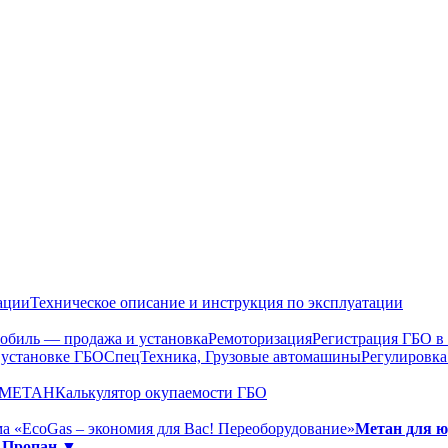
ации
Техническое описание и инструкция по эксплуатации
обиль — продажа и установка
Ремоторизация
Регистрация ГБО 
 установке ГБО
СпецТехника, Грузовые автомашины
Регулировка
О МЕТАН
Калькулятор окупаемости ГБО
а «EcoGas – экономия для Вас! Переоборудование»
Метан для 
»
Пропан ▼