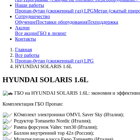
Наши работы
Пропан-бутан (сжиженный газ) LPG
Метан (сжатый прир
Сотрудничество
Обучение
Поставки оборудования
Техподдержка
Акции
Все акции
ГБО в лизинг
Контакты
Главная
Все работы
Пропан-бутан (сжиженный газ) LPG
HYUNDAI SOLARIS 1.6L
HYUNDAI SOLARIS 1.6L
ГБО на HYUNDAI SOLARIS 1.6L: экономия и эффективн
Комплектация ГБО Пропан:
КОмплект электроники OMVL Saver Sky (Италия);
Редуктор Tomasetto Nordic (Италия);
Рампа форсунок Valtec тип30 (Италия);
Баллон внутренний тор 42л (Россия);
Мультиклапан класса Евро Tomasetto (Италия).