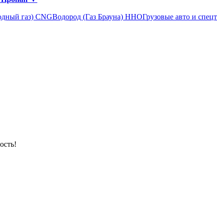
одный газ) CNG
Водород (Газ Брауна) ННО
Грузовые авто и спец
ость!