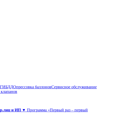
в ГИБДД
Опрессовка баллонов
Сервисное обслуживание
 клапанов
юр.лиц и ИП ▼
Программа «Первый раз – первый