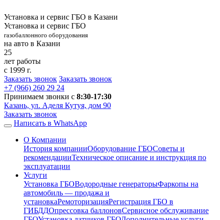
Установка и сервис ГБО в Казани
Установка и сервис ГБО
газобаллонного оборудования
на авто в Казани
25
лет работы
с 1999 г.
Заказать звонок
Заказать звонок
+7 (966)
260 29 24
Принимаем звонки с
8:30-17:30
Казань, ул. Аделя Кутуя, дом 90
Заказать звонок
Написать в WhatsApp
О Компании
История компании
Оборудование ГБО
Советы и
рекомендации
Техническое описание и инструкция по
эксплуатации
Услуги
Установка ГБО
Водородные генераторы
Фаркопы на
автомобиль — продажа и
установка
Ремоторизация
Регистрация ГБО в
ГИБДД
Опрессовка баллонов
Сервисное обслуживание
ГБО
Установка датчиков ГБО
Дополнительные услуги