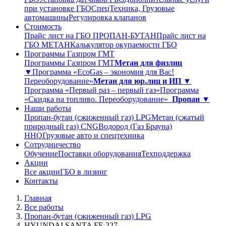
при установке ГБО
СпецТехника, Грузовые
автомашины
Регулировка клапанов
Стоимость
Прайс лист на ГБО ПРОПАН-БУТАН
Прайс лист на
ГБО МЕТАН
Калькулятор окупаемости ГБО
Программы Газпром ГМТ
Программы Газпром ГМТ
Метан для физлиц
▼
Программа «EcoGas – экономия для Вас!
Переоборудование»
Метан для юр.лиц и ИП ▼
Программа «Первый раз – первый газ»
Программа
«Скидка на топливо. Переоборудование»
Пропан ▼
Наши работы
Пропан-бутан (сжиженный газ) LPG
Метан (сжатый
природный газ) CNG
Водород (Газ Брауна)
ННО
Грузовые авто и спецтехника
Сотрудничество
Обучение
Поставки оборудования
Техподдержка
Акции
Все акции
ГБО в лизинг
Контакты
Главная
Все работы
Пропан-бутан (сжиженный газ) LPG
HYUNDAI SANTA FE 227