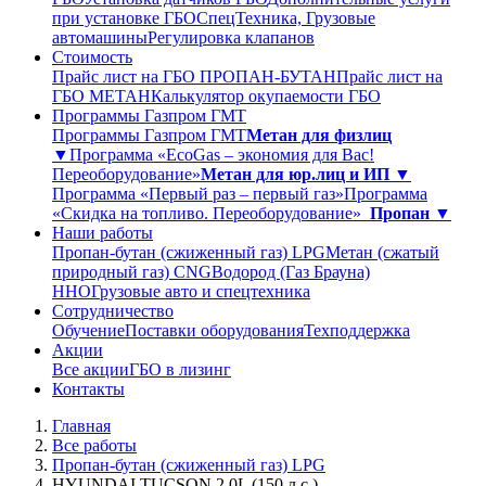
при установке ГБО
СпецТехника, Грузовые
автомашины
Регулировка клапанов
Стоимость
Прайс лист на ГБО ПРОПАН-БУТАН
Прайс лист на
ГБО МЕТАН
Калькулятор окупаемости ГБО
Программы Газпром ГМТ
Программы Газпром ГМТ
Метан для физлиц
▼
Программа «EcoGas – экономия для Вас!
Переоборудование»
Метан для юр.лиц и ИП ▼
Программа «Первый раз – первый газ»
Программа
«Скидка на топливо. Переоборудование»
Пропан ▼
Наши работы
Пропан-бутан (сжиженный газ) LPG
Метан (сжатый
природный газ) CNG
Водород (Газ Брауна)
ННО
Грузовые авто и спецтехника
Сотрудничество
Обучение
Поставки оборудования
Техподдержка
Акции
Все акции
ГБО в лизинг
Контакты
Главная
Все работы
Пропан-бутан (сжиженный газ) LPG
HYUNDAI TUCSON 2,0L (150 л.с.)