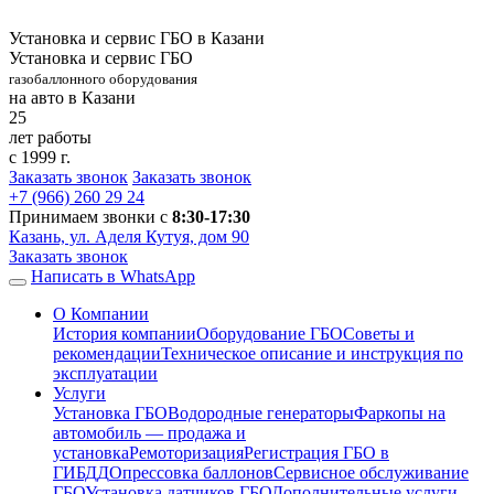
Установка и сервис ГБО в Казани
Установка и сервис ГБО
газобаллонного оборудования
на авто в Казани
25
лет работы
с 1999 г.
Заказать звонок
Заказать звонок
+7 (966)
260 29 24
Принимаем звонки с
8:30-17:30
Казань, ул. Аделя Кутуя, дом 90
Заказать звонок
Написать в WhatsApp
О Компании
История компании
Оборудование ГБО
Советы и
рекомендации
Техническое описание и инструкция по
эксплуатации
Услуги
Установка ГБО
Водородные генераторы
Фаркопы на
автомобиль — продажа и
установка
Ремоторизация
Регистрация ГБО в
ГИБДД
Опрессовка баллонов
Сервисное обслуживание
ГБО
Установка датчиков ГБО
Дополнительные услуги