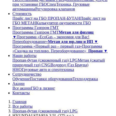
при установке ГБО
СпецТехника, Грузовые
автомашины
Регулировка клапанов
Стоимость
Прайс лист на ГБО ПРОПАН-БУТАН
Прайс лист на
ГБО МЕТАН
Калькулятор окупаемости ГБО
Программы Газпром ГМТ
Программы Газпром ГМТ
Метан для физлиц
▼
Программа «EcoGas – экономия для Вас!
Переоборудование»
Метан для юр.лиц и ИП ▼
Программа «Первый раз – первый газ»
Программа
«Скидка на топливо. Переоборудование»
Пропан ▼
Наши работы
Пропан-бутан (сжиженный газ) LPG
Метан (сжатый
природный газ) CNG
Водород (Газ Брауна)
ННО
Грузовые авто и спецтехника
Сотрудничество
Обучение
Поставки оборудования
Техподдержка
Акции
Все акции
ГБО в лизинг
Контакты
Главная
Все работы
Пропан-бутан (сжиженный газ) LPG
HYUNDAI STARIA 3,5L (275 л.с.)