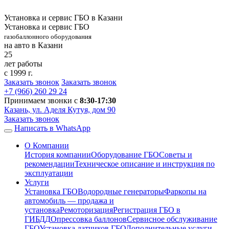
Установка и сервис ГБО в Казани
Установка и сервис ГБО
газобаллонного оборудования
на авто в Казани
25
лет работы
с 1999 г.
Заказать звонок
Заказать звонок
+7 (966)
260 29 24
Принимаем звонки с
8:30-17:30
Казань, ул. Аделя Кутуя, дом 90
Заказать звонок
Написать в WhatsApp
О Компании
История компании
Оборудование ГБО
Советы и
рекомендации
Техническое описание и инструкция по
эксплуатации
Услуги
Установка ГБО
Водородные генераторы
Фаркопы на
автомобиль — продажа и
установка
Ремоторизация
Регистрация ГБО в
ГИБДД
Опрессовка баллонов
Сервисное обслуживание
ГБО
Установка датчиков ГБО
Дополнительные услуги