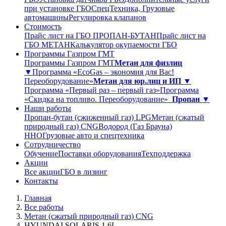
при установке ГБО
СпецТехника, Грузовые
автомашины
Регулировка клапанов
Стоимость
Прайс лист на ГБО ПРОПАН-БУТАН
Прайс лист на
ГБО МЕТАН
Калькулятор окупаемости ГБО
Программы Газпром ГМТ
Программы Газпром ГМТ
Метан для физлиц
▼
Программа «EcoGas – экономия для Вас!
Переоборудование»
Метан для юр.лиц и ИП ▼
Программа «Первый раз – первый газ»
Программа
«Скидка на топливо. Переоборудование»
Пропан ▼
Наши работы
Пропан-бутан (сжиженный газ) LPG
Метан (сжатый
природный газ) CNG
Водород (Газ Брауна)
ННО
Грузовые авто и спецтехника
Сотрудничество
Обучение
Поставки оборудования
Техподдержка
Акции
Все акции
ГБО в лизинг
Контакты
Главная
Все работы
Метан (сжатый природный газ) CNG
HYUNDAI SOLARIS 1,6L