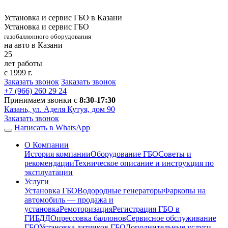
Установка и сервис ГБО в Казани
Установка и сервис ГБО
газобаллонного оборудования
на авто в Казани
25
лет работы
с 1999 г.
Заказать звонок
Заказать звонок
+7 (966)
260 29 24
Принимаем звонки с
8:30-17:30
Казань, ул. Аделя Кутуя, дом 90
Заказать звонок
Написать в WhatsApp
О Компании
История компании
Оборудование ГБО
Советы и
рекомендации
Техническое описание и инструкция по
эксплуатации
Услуги
Установка ГБО
Водородные генераторы
Фаркопы на
автомобиль — продажа и
установка
Ремоторизация
Регистрация ГБО в
ГИБДД
Опрессовка баллонов
Сервисное обслуживание
ГБО
Установка датчиков ГБО
Дополнительные услуги