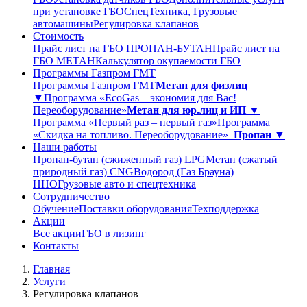
при установке ГБО
СпецТехника, Грузовые
автомашины
Регулировка клапанов
Стоимость
Прайс лист на ГБО ПРОПАН-БУТАН
Прайс лист на
ГБО МЕТАН
Калькулятор окупаемости ГБО
Программы Газпром ГМТ
Программы Газпром ГМТ
Метан для физлиц
▼
Программа «EcoGas – экономия для Вас!
Переоборудование»
Метан для юр.лиц и ИП ▼
Программа «Первый раз – первый газ»
Программа
«Скидка на топливо. Переоборудование»
Пропан ▼
Наши работы
Пропан-бутан (сжиженный газ) LPG
Метан (сжатый
природный газ) CNG
Водород (Газ Брауна)
ННО
Грузовые авто и спецтехника
Сотрудничество
Обучение
Поставки оборудования
Техподдержка
Акции
Все акции
ГБО в лизинг
Контакты
Главная
Услуги
Регулировка клапанов