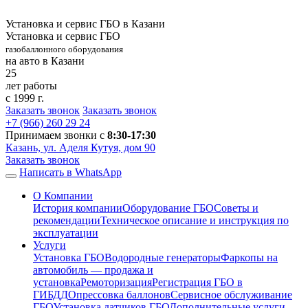
Установка и сервис ГБО в Казани
Установка и сервис ГБО
газобаллонного оборудования
на авто в Казани
25
лет работы
с 1999 г.
Заказать звонок
Заказать звонок
+7 (966)
260 29 24
Принимаем звонки с
8:30-17:30
Казань, ул. Аделя Кутуя, дом 90
Заказать звонок
Написать в WhatsApp
О Компании
История компании
Оборудование ГБО
Советы и
рекомендации
Техническое описание и инструкция по
эксплуатации
Услуги
Установка ГБО
Водородные генераторы
Фаркопы на
автомобиль — продажа и
установка
Ремоторизация
Регистрация ГБО в
ГИБДД
Опрессовка баллонов
Сервисное обслуживание
ГБО
Установка датчиков ГБО
Дополнительные услуги