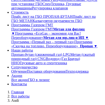
при установке ГБО
СпецТехника, Грузовые
автомашины
Регулировка клапанов
Стоимость
Прайс лист на ГБО ПРОПАН-БУТАН
Прайс лист на
ГБО МЕТАН
Калькулятор окупаемости ГБО
Программы Газпром ГМТ
Программы Газпром ГМТ
Метан для физлиц
▼
Программа «EcoGas – экономия для Вас!
Переоборудование»
Метан для юр.лиц и ИП ▼
Программа «Первый раз – первый газ»
Программа
«Скидка на топливо. Переоборудование»
Пропан ▼
Наши работы
Пропан-бутан (сжиженный газ) LPG
Метан (сжатый
природный газ) CNG
Водород (Газ Брауна)
ННО
Грузовые авто и спецтехника
Сотрудничество
Обучение
Поставки оборудования
Техподдержка
Акции
Все акции
ГБО в лизинг
Контакты
Главная
Все работы
Audi