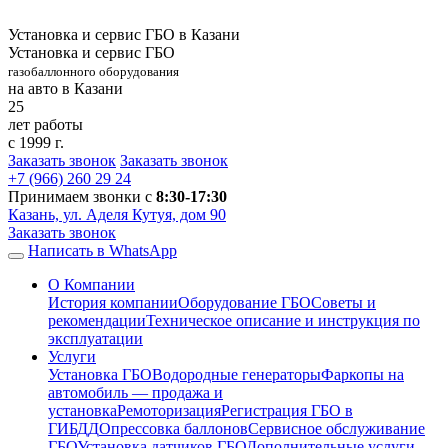
Установка и сервис ГБО в Казани
Установка и сервис ГБО
газобаллонного оборудования
на авто в Казани
25
лет работы
с 1999 г.
Заказать звонок
Заказать звонок
+7 (966)
260 29 24
Принимаем звонки с
8:30-17:30
Казань, ул. Аделя Кутуя, дом 90
Заказать звонок
Написать в WhatsApp
О Компании
История компании
Оборудование ГБО
Советы и
рекомендации
Техническое описание и инструкция по
эксплуатации
Услуги
Установка ГБО
Водородные генераторы
Фаркопы на
автомобиль — продажа и
установка
Ремоторизация
Регистрация ГБО в
ГИБДД
Опрессовка баллонов
Сервисное обслуживание
ГБО
Установка датчиков ГБО
Дополнительные услуги