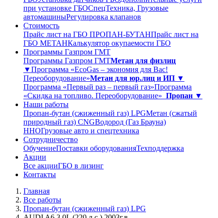
при установке ГБО
СпецТехника, Грузовые
автомашины
Регулировка клапанов
Стоимость
Прайс лист на ГБО ПРОПАН-БУТАН
Прайс лист на
ГБО МЕТАН
Калькулятор окупаемости ГБО
Программы Газпром ГМТ
Программы Газпром ГМТ
Метан для физлиц
▼
Программа «EcoGas – экономия для Вас!
Переоборудование»
Метан для юр.лиц и ИП ▼
Программа «Первый раз – первый газ»
Программа
«Скидка на топливо. Переоборудование»
Пропан ▼
Наши работы
Пропан-бутан (сжиженный газ) LPG
Метан (сжатый
природный газ) CNG
Водород (Газ Брауна)
ННО
Грузовые авто и спецтехника
Сотрудничество
Обучение
Поставки оборудования
Техподдержка
Акции
Все акции
ГБО в лизинг
Контакты
Главная
Все работы
Пропан-бутан (сжиженный газ) LPG
AUDI A6 3.0L (220 л.с.) 2003г.в