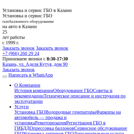
Установка и сервис ГБО в Казани
Установка и сервис ГБО
газобаллонного оборудования
на авто в Казани
25
лет работы
с 1999 г.
Заказать звонок
Заказать звонок
+7 (966)
260 29 24
Принимаем звонки с
8:30-17:30
Казань, ул. Аделя Кутуя, дом 90
Заказать звонок
Написать в WhatsApp
О Компании
История компании
Оборудование ГБО
Советы и
рекомендации
Техническое описание и инструкция по
эксплуатации
Услуги
Установка ГБО
Водородные генераторы
Фаркопы на
автомобиль — продажа и
установка
Ремоторизация
Регистрация ГБО в
ГИБДД
Опрессовка баллонов
Сервисное обслуживание
ГБО
Установка датчиков ГБО
Дополнительные услуги