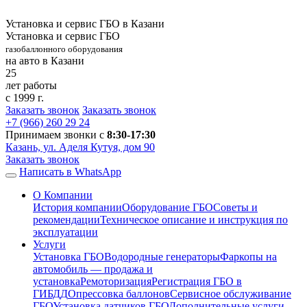
Установка и сервис ГБО в Казани
Установка и сервис ГБО
газобаллонного оборудования
на авто в Казани
25
лет работы
с 1999 г.
Заказать звонок
Заказать звонок
+7 (966)
260 29 24
Принимаем звонки с
8:30-17:30
Казань, ул. Аделя Кутуя, дом 90
Заказать звонок
Написать в WhatsApp
О Компании
История компании
Оборудование ГБО
Советы и
рекомендации
Техническое описание и инструкция по
эксплуатации
Услуги
Установка ГБО
Водородные генераторы
Фаркопы на
автомобиль — продажа и
установка
Ремоторизация
Регистрация ГБО в
ГИБДД
Опрессовка баллонов
Сервисное обслуживание
ГБО
Установка датчиков ГБО
Дополнительные услуги