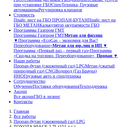
при установке ГБО
СпецТехника, Грузовые
автомашины
Регулировка клапанов
Стоимость
Прайс лист на ГБО ПРОПАН-БУТАН
Прайс лист на
ГБО МЕТАН
Калькулятор окупаемости ГБО
Программы Газпром ГМТ
Программы Газпром ГМТ
Метан для физлиц
▼
Программа «EcoGas – экономия для Вас!
Переоборудование»
Метан для юр.лиц и ИП ▼
Программа «Первый раз – первый газ»
Программа
«Скидка на топливо. Переоборудование»
Пропан ▼
Наши работы
Пропан-бутан (сжиженный газ) LPG
Метан (сжатый
природный газ) CNG
Водород (Газ Брауна)
ННО
Грузовые авто и спецтехника
Сотрудничество
Обучение
Поставки оборудования
Техподдержка
Акции
Все акции
ГБО в лизинг
Контакты
Главная
Все работы
Пропан-бутан (сжиженный газ) LPG
TOYOTA HIACE 2,7L (151 л.с.)