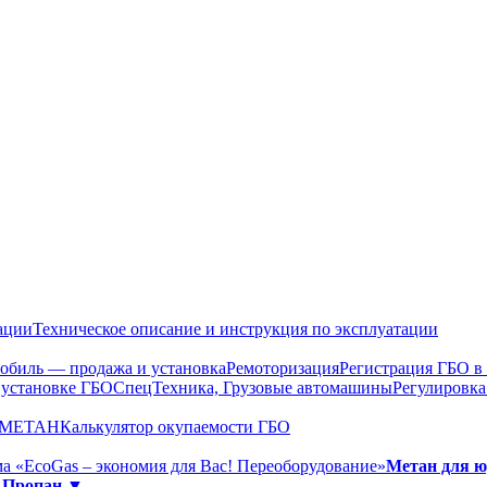
ации
Техническое описание и инструкция по эксплуатации
обиль — продажа и установка
Ремоторизация
Регистрация ГБО 
 установке ГБО
СпецТехника, Грузовые автомашины
Регулировка
О МЕТАН
Калькулятор окупаемости ГБО
а «EcoGas – экономия для Вас! Переоборудование»
Метан для 
»
Пропан ▼