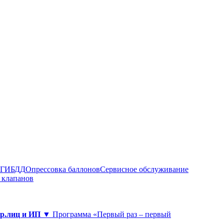
в ГИБДД
Опрессовка баллонов
Сервисное обслуживание
 клапанов
юр.лиц и ИП ▼
Программа «Первый раз – первый