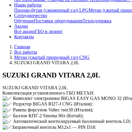
Наши работы
Пропан-бутан (сжиженный газ) LPG
Метан (сжатый прир
Сотрудничество
Обучение
Поставки оборудования
Техподдержка
Акции
Все акции
ГБО в лизинг
Контакты
Главная
Все работы
Метан (сжатый природный газ) CNG
SUZUKI GRAND VITARA 2,0L
SUZUKI GRAND VITARA 2,0L
SUZUKI GRAND VITARA 2,0L
Комплектация установленного ГБО МЕТАН:
Комплект электроники BIGAS ЕASY GAS MONO 32 (Итал
Редуктор BIGAS RI27-J CNG (Италия);
Рампы форсунок Valtec тип30 (Италия);
Баллон КПГ-2 Sinoma 90л (Китай);
Автоматический вентилируемый баллонный вентиль LD;
Заправочный вентиль M12x1 — PIN D18.