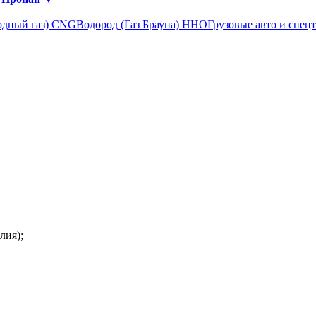
одный газ) CNG
Водород (Газ Брауна) ННО
Грузовые авто и спец
ия);