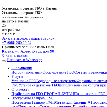
Установка и сервис ГБО в Казани
Установка и сервис ГБО
газобаллонного оборудования
на авто в Казани
25
лет работы
с 1999 г.
Заказать звонок
Заказать звонок
+7 (966)
260 29 24
Принимаем звонки с
8:30-17:30
Казань, ул. Аделя Кутуя, дом 90
Заказать звонок
Написать в WhatsApp
О Компании
История компании
Оборудование ГБО
Советы и рекоменд
Услуги
Установка ГБО
Водородные генераторы
Фаркопы на автом
ГБО
Установка датчиков ГБО
Дополнительные услуги при
Стоимость
Прайс лист на ГБО ПРОПАН-БУТАН
Прайс лист на ГБ
Программы Газпром ГМТ
Программы Газпром ГМТ
Метан для физлиц ▼
Программ
газ»
Программа «Скидка на топливо. Переоборудование