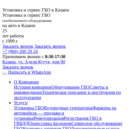
Установка и сервис ГБО в Казани
Установка и сервис ГБО
газобаллонного оборудования
на авто в Казани
25
лет работы
с 1999 г.
Заказать звонок
Заказать звонок
+7 (966)
260 29 24
Принимаем звонки с
8:30-17:30
Казань, ул. Аделя Кутуя, дом 90
Заказать звонок
Написать в WhatsApp
О Компании
История компании
Оборудование ГБО
Советы и
рекомендации
Техническое описание и инструкция по
эксплуатации
Услуги
Установка ГБО
Водородные генераторы
Фаркопы на
автомобиль — продажа и
установка
Ремоторизация
Регистрация ГБО в
ГИБДД
Опрессовка баллонов
Сервисное обслуживание
ГБО
Установка датчиков ГБО
Дополнительные услуги