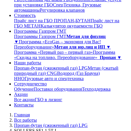
при установке ГБО
СпецТехника, Грузовые
автомашины
Регулировка клапанов
Стоимость
Прайс лист на ГБО ПРОПАН-БУТАН
Прайс лист на
ГБО МЕТАН
Калькулятор окупаемости ГБО
Программы Газпром ГМТ
Программы Газпром ГМТ
Метан для физлиц
▼
Программа «EcoGas – экономия для Вас!
Переоборудование»
Метан для юр.лиц и ИП ▼
Программа «Первый раз – первый газ»
Программа
«Скидка на топливо. Переоборудование»
Пропан ▼
Наши работы
Пропан-бутан (сжиженный газ) LPG
Метан (сжатый
природный газ) CNG
Водород (Газ Брауна)
ННО
Грузовые авто и спецтехника
Сотрудничество
Обучение
Поставки оборудования
Техподдержка
Акции
Все акции
ГБО в лизинг
Контакты
Главная
Все работы
Пропан-бутан (сжиженный газ) LPG
SOLLERS SF1 1,5Т L