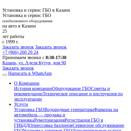
Установка и сервис ГБО в Казани
Установка и сервис ГБО
газобаллонного оборудования
на авто в Казани
25
лет работы
с 1999 г.
Заказать звонок
Заказать звонок
+7 (966)
260 29 24
Принимаем звонки с
8:30-17:30
Казань, ул. Аделя Кутуя, дом 90
Заказать звонок
Написать в WhatsApp
О Компании
История компании
Оборудование ГБО
Советы и
рекомендации
Техническое описание и инструкция по
эксплуатации
Услуги
Установка ГБО
Водородные генераторы
Фаркопы на
автомобиль — продажа и
установка
Ремоторизация
Регистрация ГБО в
ГИБДД
Опрессовка баллонов
Сервисное обслуживание
ГБО
Установка датчиков ГБО
Дополнительные услуги