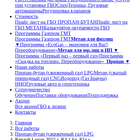
при установке ГБО
СпецТехника, Грузовые
автомашины
Регулировка клапанов
Стоимость
Прайс лист на ГБО ПРОПАН-БУТАН
Прайс лист на
ГБО МЕТАН
Калькулятор окупаемости ГБО
Программы Газпром ГМТ
Программы Газпром ГМТ
Метан для физлиц
▼
Программа «EcoGas – экономия для Вас!
Переоборудование»
Метан для юр.лиц и ИП ▼
Программа «Первый раз – первый газ»
Программа
«Скидка на топливо. Переоборудование»
Пропан ▼
Наши работы
Пропан-бутан (сжиженный газ) LPG
Метан (сжатый
природный газ) CNG
Водород (Газ Брауна)
ННО
Грузовые авто и спецтехника
Сотрудничество
Обучение
Поставки оборудования
Техподдержка
Акции
Все акции
ГБО в лизинг
Контакты
Главная
Все работы
Пропан-бутан (сжиженный газ) LPG
Renault Logan 2015 г. R4 1.6л. 82л.с.