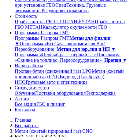
при установке ГБО
СпецТехника, Грузовые
автомашины
Регулировка клапанов
Стоимость
Прайс лист на ГБО ПРОПАН-БУТАН
Прайс лист на
ГБО МЕТАН
Калькулятор окупаемости ГБО
Программы Газпром ГМТ
Программы Газпром ГМТ
Метан для физлиц
▼
Программа «EcoGas – экономия для Вас!
Переоборудование»
Метан для юр.лиц и ИП ▼
Программа «Первый раз – первый газ»
Программа
«Скидка на топливо. Переоборудование»
Пропан ▼
Наши работы
Пропан-бутан (сжиженный газ) LPG
Метан (сжатый
природный газ) CNG
Водород (Газ Брауна)
ННО
Грузовые авто и спецтехника
Сотрудничество
Обучение
Поставки оборудования
Техподдержка
Акции
Все акции
ГБО в лизинг
Контакты
Главная
Все работы
Метан (сжатый природный газ) CNG
RENAULT LOGAN 1,6L