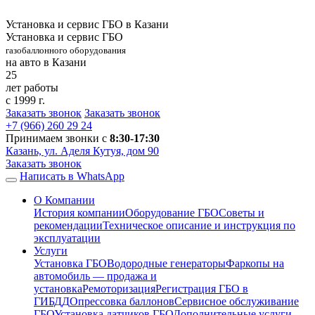
Установка и сервис ГБО в Казани
Установка и сервис ГБО
газобаллонного оборудования
на авто в Казани
25
лет работы
с 1999 г.
Заказать звонок
Заказать звонок
+7 (966)
260 29 24
Принимаем звонки с
8:30-17:30
Казань, ул. Аделя Кутуя, дом 90
Заказать звонок
Написать в WhatsApp
О Компании
История компании
Оборудование ГБО
Советы и
рекомендации
Техническое описание и инструкция по
эксплуатации
Услуги
Установка ГБО
Водородные генераторы
Фаркопы на
автомобиль — продажа и
установка
Ремоторизация
Регистрация ГБО в
ГИБДД
Опрессовка баллонов
Сервисное обслуживание
ГБО
Установка датчиков ГБО
Дополнительные услуги