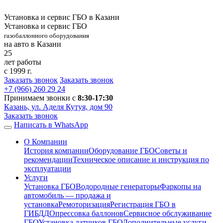
Установка и сервис ГБО в Казани
Установка и сервис ГБО
газобаллонного оборудования
на авто в Казани
25
лет работы
с 1999 г.
Заказать звонок
Заказать звонок
+7 (966)
260 29 24
Принимаем звонки с
8:30-17:30
Казань, ул. Аделя Кутуя, дом 90
Заказать звонок
Написать в WhatsApp
О Компании
История компании
Оборудование ГБО
Советы и
рекомендации
Техническое описание и инструкция по
эксплуатации
Услуги
Установка ГБО
Водородные генераторы
Фаркопы на
автомобиль — продажа и
установка
Ремоторизация
Регистрация ГБО в
ГИБДД
Опрессовка баллонов
Сервисное обслуживание
ГБО
Установка датчиков ГБО
Дополнительные услуги