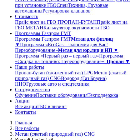
при установке ГБО
СпецТехника, Грузовые
автомашины
Регулировка клапанов
Стоимость
Прайс лист на ГБО ПРОПАН-БУТАН
Прайс лист на
ГБО МЕТАН
Калькулятор окупаемости ГБО
Программы Газпром ГМТ
Программы Газпром ГМТ
Метан для физлиц
▼
Программа «EcoGas – экономия для Вас!
Переоборудование»
Метан для юр.лиц и ИП ▼
Программа «Первый раз – первый газ»
Программа
«Скидка на топливо. Переоборудование»
Пропан ▼
Наши работы
Пропан-бутан (сжиженный газ) LPG
Метан (сжатый
природный газ) CNG
Водород (Газ Брауна)
ННО
Грузовые авто и спецтехника
Сотрудничество
Обучение
Поставки оборудования
Техподдержка
Акции
Все акции
ГБО в лизинг
Контакты
Главная
Все работы
Метан (сжатый природный газ) CNG
Renault Logan 1.6L