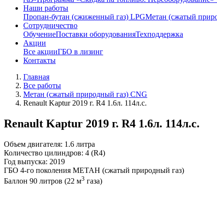
Наши работы
Пропан-бутан (сжиженный газ) LPG
Метан (сжатый прир
Сотрудничество
Обучение
Поставки оборудования
Техподдержка
Акции
Все акции
ГБО в лизинг
Контакты
Главная
Все работы
Метан (сжатый природный газ) CNG
Renault Kaptur 2019 г. R4 1.6л. 114л.с.
Renault Kaptur 2019 г. R4 1.6л. 114л.с.
Объем двигателя: 1.6 литра
Количество цилиндров: 4 (R4)
Год выпуска: 2019
ГБО 4-го поколения МЕТАН (сжатый природный газ)
3
Баллон 90 литров (22 м
газа)