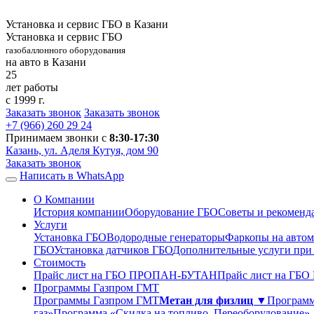
Установка и сервис ГБО в Казани
Установка и сервис ГБО
газобаллонного оборудования
на авто в Казани
25
лет работы
с 1999 г.
Заказать звонок
Заказать звонок
+7 (966)
260 29 24
Принимаем звонки с
8:30-17:30
Казань, ул. Аделя Кутуя, дом 90
Заказать звонок
Написать в WhatsApp
О Компании
История компании
Оборудование ГБО
Советы и рекоменд
Услуги
Установка ГБО
Водородные генераторы
Фаркопы на автом
ГБО
Установка датчиков ГБО
Дополнительные услуги при
Стоимость
Прайс лист на ГБО ПРОПАН-БУТАН
Прайс лист на ГБ
Программы Газпром ГМТ
Программы Газпром ГМТ
Метан для физлиц ▼
Программ
газ»
Программа «Скидка на топливо. Переоборудование