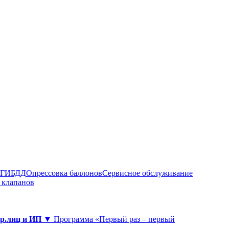
в ГИБДД
Опрессовка баллонов
Сервисное обслуживание
 клапанов
юр.лиц и ИП ▼
Программа «Первый раз – первый