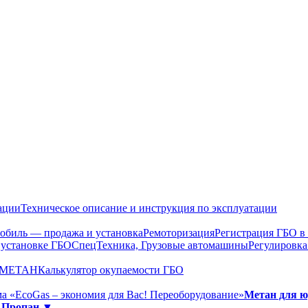
ации
Техническое описание и инструкция по эксплуатации
обиль — продажа и установка
Ремоторизация
Регистрация ГБО 
 установке ГБО
СпецТехника, Грузовые автомашины
Регулировка
О МЕТАН
Калькулятор окупаемости ГБО
а «EcoGas – экономия для Вас! Переоборудование»
Метан для 
»
Пропан ▼