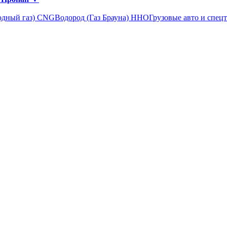
одный газ) CNG
Водород (Газ Брауна) ННО
Грузовые авто и спец