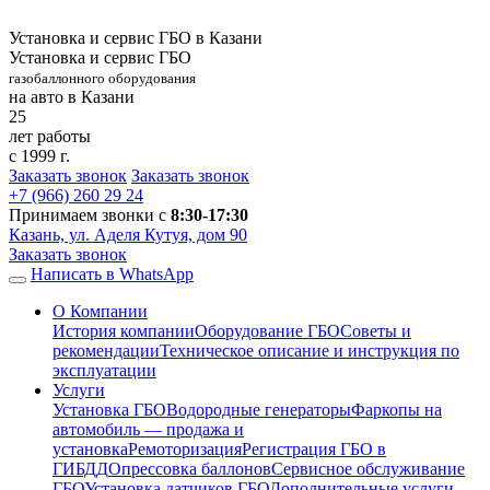
Установка и сервис ГБО в Казани
Установка и сервис ГБО
газобаллонного оборудования
на авто в Казани
25
лет работы
с 1999 г.
Заказать звонок
Заказать звонок
+7 (966)
260 29 24
Принимаем звонки с
8:30-17:30
Казань, ул. Аделя Кутуя, дом 90
Заказать звонок
Написать в WhatsApp
О Компании
История компании
Оборудование ГБО
Советы и
рекомендации
Техническое описание и инструкция по
эксплуатации
Услуги
Установка ГБО
Водородные генераторы
Фаркопы на
автомобиль — продажа и
установка
Ремоторизация
Регистрация ГБО в
ГИБДД
Опрессовка баллонов
Сервисное обслуживание
ГБО
Установка датчиков ГБО
Дополнительные услуги