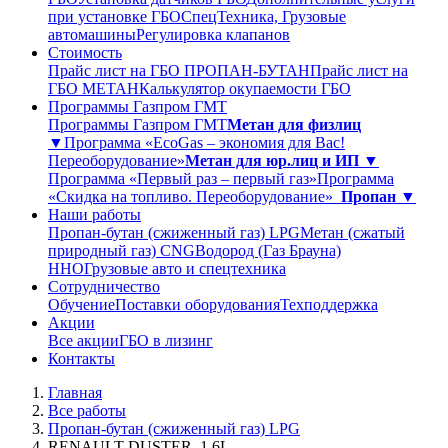
при установке ГБО
СпецТехника, Грузовые
автомашины
Регулировка клапанов
Стоимость
Прайс лист на ГБО ПРОПАН-БУТАН
Прайс лист на
ГБО МЕТАН
Калькулятор окупаемости ГБО
Программы Газпром ГМТ
Программы Газпром ГМТ
Метан для физлиц
▼
Программа «EcoGas – экономия для Вас!
Переоборудование»
Метан для юр.лиц и ИП ▼
Программа «Первый раз – первый газ»
Программа
«Скидка на топливо. Переоборудование»
Пропан ▼
Наши работы
Пропан-бутан (сжиженный газ) LPG
Метан (сжатый
природный газ) CNG
Водород (Газ Брауна)
ННО
Грузовые авто и спецтехника
Сотрудничество
Обучение
Поставки оборудования
Техподдержка
Акции
Все акции
ГБО в лизинг
Контакты
Главная
Все работы
Пропан-бутан (сжиженный газ) LPG
RENAULT DUSTER 1,6L