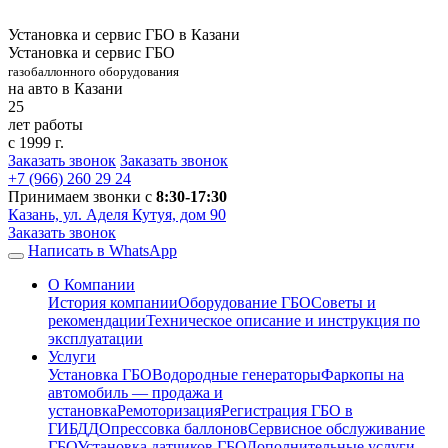
Установка и сервис ГБО в Казани
Установка и сервис ГБО
газобаллонного оборудования
на авто в Казани
25
лет работы
с 1999 г.
Заказать звонок
Заказать звонок
+7 (966)
260 29 24
Принимаем звонки с
8:30-17:30
Казань, ул. Аделя Кутуя, дом 90
Заказать звонок
Написать в WhatsApp
О Компании
История компании
Оборудование ГБО
Советы и
рекомендации
Техническое описание и инструкция по
эксплуатации
Услуги
Установка ГБО
Водородные генераторы
Фаркопы на
автомобиль — продажа и
установка
Ремоторизация
Регистрация ГБО в
ГИБДД
Опрессовка баллонов
Сервисное обслуживание
ГБО
Установка датчиков ГБО
Дополнительные услуги