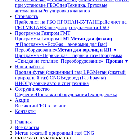
при установке ГБО
СпецТехника, Грузовые
автомашины
Регулировка клапанов
Стоимость
Прайс лист на ГБО ПРОПАН-БУТАН
Прайс лист на
ГБО МЕТАН
Калькулятор окупаемости ГБО
Программы Газпром ГМТ
Программы Газпром ГМТ
Метан для физлиц
▼
Программа «EcoGas – экономия для Вас!
Переоборудование»
Метан для юр.лиц и ИП ▼
Программа «Первый раз – первый газ»
Программа
«Скидка на топливо. Переоборудование»
Пропан ▼
Наши работы
Пропан-бутан (сжиженный газ) LPG
Метан (сжатый
природный газ) CNG
Водород (Газ Брауна)
ННО
Грузовые авто и спецтехника
Сотрудничество
Обучение
Поставки оборудования
Техподдержка
Акции
Все акции
ГБО в лизинг
Контакты
Главная
Все работы
Метан (сжатый природный газ) CNG
PEUGEOT PARTNER 1,6L