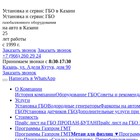
Установка и сервис ГБО в Казани
Установка и сервис ГБО
газобаллонного оборудования
на авто в Казани
25
лет работы
с 1999 г.
Заказать звонок
Заказать звонок
+7 (966)
260 29 24
Принимаем звонки с
8:30-17:30
Казань, ул. Аделя Кутуя, дом 90
Заказать звонок
Написать в WhatsApp
О Компании
История компании
Оборудование ГБО
Советы и рекоменд
Услуги
Установка ГБО
Водородные генераторы
Фаркопы на автом
ГБО
Установка датчиков ГБО
Дополнительные услуги при
Стоимость
Прайс лист на ГБО ПРОПАН-БУТАН
Прайс лист на ГБ
Программы Газпром ГМТ
Программы Газпром ГМТ
Метан для физлиц ▼
Программ
газ»
Программа «Скидка на топливо. Переоборудование