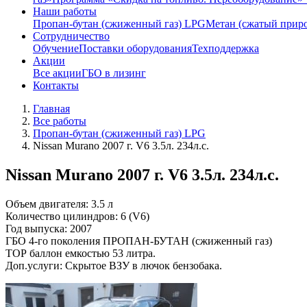
Наши работы
Пропан-бутан (сжиженный газ) LPG
Метан (сжатый прир
Сотрудничество
Обучение
Поставки оборудования
Техподдержка
Акции
Все акции
ГБО в лизинг
Контакты
Главная
Все работы
Пропан-бутан (сжиженный газ) LPG
Nissan Murano 2007 г. V6 3.5л. 234л.с.
Nissan Murano 2007 г. V6 3.5л. 234л.с.
Объем двигателя: 3.5 л
Количество цилиндров: 6 (V6)
Год выпуска: 2007
ГБО 4-го поколения ПРОПАН-БУТАН (сжиженный газ)
ТОР баллон емкостью 53 литра.
Доп.услуги: Скрытое ВЗУ в лючок бензобака.