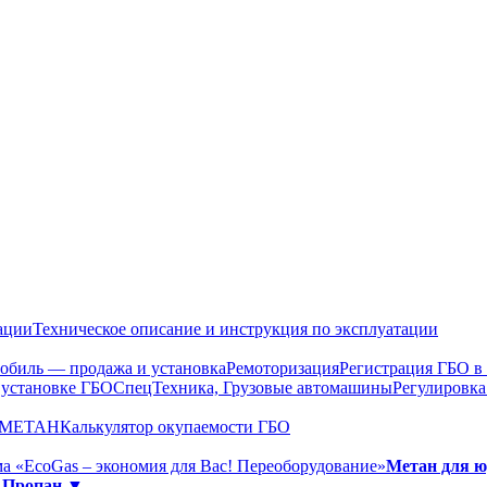
ации
Техническое описание и инструкция по эксплуатации
обиль — продажа и установка
Ремоторизация
Регистрация ГБО 
 установке ГБО
СпецТехника, Грузовые автомашины
Регулировка
О МЕТАН
Калькулятор окупаемости ГБО
а «EcoGas – экономия для Вас! Переоборудование»
Метан для 
»
Пропан ▼