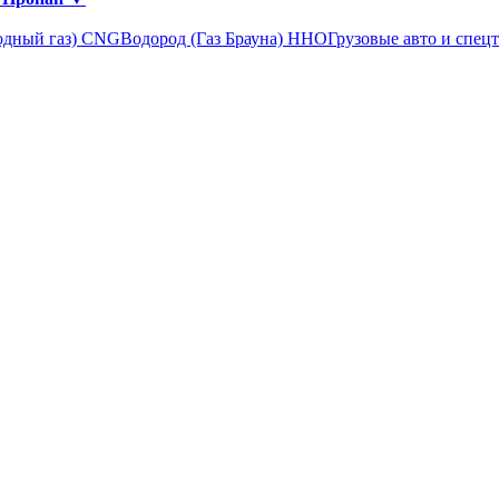
одный газ) CNG
Водород (Газ Брауна) ННО
Грузовые авто и спец