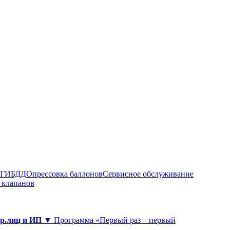
в ГИБДД
Опрессовка баллонов
Сервисное обслуживание
 клапанов
юр.лиц и ИП ▼
Программа «Первый раз – первый