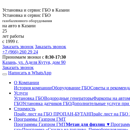
Установка и сервис ГБО в Казани
Установка и сервис ГБО
газобаллонного оборудования
на авто в Казани
25
лет работы
с 1999 г.
Заказать звонок
Заказать звонок
+7 (966)
260 29 24
Принимаем звонки с
8:30-17:30
Казань, ул. Аделя Кутуя, дом 90
Заказать звонок
Написать в WhatsApp
О Компании
История компании
Оборудование ГБО
Советы и рекоменд
Услуги
Установка ГБО
Водородные генераторы
Фаркопы на автом
ГБО
Установка датчиков ГБО
Дополнительные услуги при
Стоимость
Прайс лист на ГБО ПРОПАН-БУТАН
Прайс лист на ГБ
Программы Газпром ГМТ
Программы Газпром ГМТ
Метан для физлиц ▼
Программ
газ»
Программа «Скидка на топливо. Переоборудование