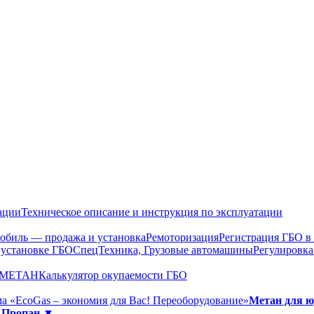
ации
Техническое описание и инструкция по эксплуатации
обиль — продажа и установка
Ремоторизация
Регистрация ГБО 
 установке ГБО
СпецТехника, Грузовые автомашины
Регулировка
О МЕТАН
Калькулятор окупаемости ГБО
а «EcoGas – экономия для Вас! Переоборудование»
Метан для 
»
Пропан ▼