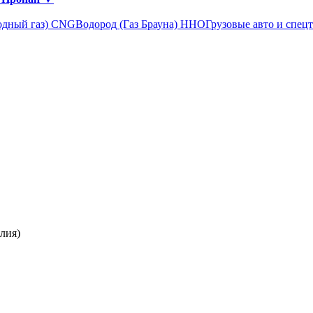
одный газ) CNG
Водород (Газ Брауна) ННО
Грузовые авто и спец
лия)