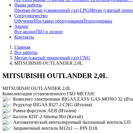
Наши работы
Пропан-бутан (сжиженный газ) LPG
Метан (сжатый прир
Сотрудничество
Обучение
Поставки оборудования
Техподдержка
Акции
Все акции
ГБО в лизинг
Контакты
Главная
Все работы
Метан (сжатый природный газ) CNG
MITSUBISHI OUTLANDER 2,0L
MITSUBISHI OUTLANDER 2,0L
MITSUBISHI OUTLANDER 2,0L
Комплектация установленного ГБО МЕТАН:
Комплект электроники BIGAS ЕASY GAS MONO 32 (Ита
Редуктор BIGAS RI27-J CNG (Италия)
Рампа форсунок AEB (Италия)
Баллон КПГ-2 Sinoma 90л (Китай)
Автоматический вентилируемый баллонный вентиль LD
Заправочный вентиль M12x1 — PIN D18.