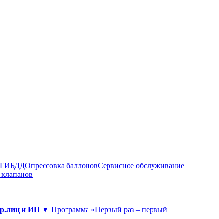
в ГИБДД
Опрессовка баллонов
Сервисное обслуживание
 клапанов
юр.лиц и ИП ▼
Программа «Первый раз – первый