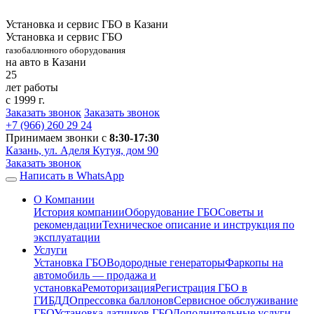
Установка и сервис ГБО в Казани
Установка и сервис ГБО
газобаллонного оборудования
на авто в Казани
25
лет работы
с 1999 г.
Заказать звонок
Заказать звонок
+7 (966)
260 29 24
Принимаем звонки с
8:30-17:30
Казань, ул. Аделя Кутуя, дом 90
Заказать звонок
Написать в WhatsApp
О Компании
История компании
Оборудование ГБО
Советы и
рекомендации
Техническое описание и инструкция по
эксплуатации
Услуги
Установка ГБО
Водородные генераторы
Фаркопы на
автомобиль — продажа и
установка
Ремоторизация
Регистрация ГБО в
ГИБДД
Опрессовка баллонов
Сервисное обслуживание
ГБО
Установка датчиков ГБО
Дополнительные услуги