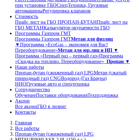
при установке ГБО
СпецТехника, Грузовые
автомашины
Регулировка клапанов
Стоимость
Прайс лист на ГБО ПРОПАН-БУТАН
Прайс лист на
ГБО МЕТАН
Калькулятор окупаемости ГБО
Программы Газпром ГМТ
Программы Газпром ГМТ
Метан для физлиц
▼
Программа «EcoGas – экономия для Вас!
Переоборудование»
Метан для юр.лиц и ИП ▼
Программа «Первый раз – первый газ»
Программа
«Скидка на топливо. Переоборудование»
Пропан ▼
Наши работы
Пропан-бутан (сжиженный газ) LPG
Метан (сжатый
природный газ) CNG
Водород (Газ Брауна)
ННО
Грузовые авто и спецтехника
Сотрудничество
Обучение
Поставки оборудования
Техподдержка
Акции
Все акции
ГБО в лизинг
Контакты
Главная
Все работы
Пропан-бутан (сжиженный газ) LPG
MITSUBISHI ASX 2.0L (150 л.с.)