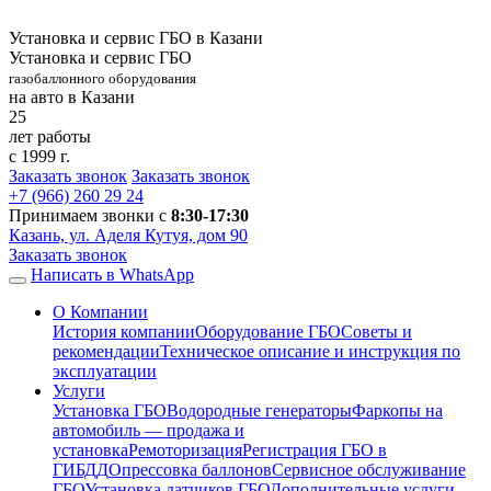
Установка и сервис ГБО в Казани
Установка и сервис ГБО
газобаллонного оборудования
на авто в Казани
25
лет работы
с 1999 г.
Заказать звонок
Заказать звонок
+7 (966)
260 29 24
Принимаем звонки с
8:30-17:30
Казань, ул. Аделя Кутуя, дом 90
Заказать звонок
Написать в WhatsApp
О Компании
История компании
Оборудование ГБО
Советы и
рекомендации
Техническое описание и инструкция по
эксплуатации
Услуги
Установка ГБО
Водородные генераторы
Фаркопы на
автомобиль — продажа и
установка
Ремоторизация
Регистрация ГБО в
ГИБДД
Опрессовка баллонов
Сервисное обслуживание
ГБО
Установка датчиков ГБО
Дополнительные услуги