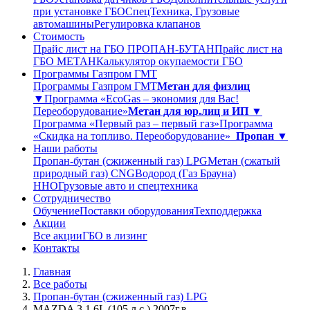
при установке ГБО
СпецТехника, Грузовые
автомашины
Регулировка клапанов
Стоимость
Прайс лист на ГБО ПРОПАН-БУТАН
Прайс лист на
ГБО МЕТАН
Калькулятор окупаемости ГБО
Программы Газпром ГМТ
Программы Газпром ГМТ
Метан для физлиц
▼
Программа «EcoGas – экономия для Вас!
Переоборудование»
Метан для юр.лиц и ИП ▼
Программа «Первый раз – первый газ»
Программа
«Скидка на топливо. Переоборудование»
Пропан ▼
Наши работы
Пропан-бутан (сжиженный газ) LPG
Метан (сжатый
природный газ) CNG
Водород (Газ Брауна)
ННО
Грузовые авто и спецтехника
Сотрудничество
Обучение
Поставки оборудования
Техподдержка
Акции
Все акции
ГБО в лизинг
Контакты
Главная
Все работы
Пропан-бутан (сжиженный газ) LPG
MAZDA 3 1.6L (105 л.с.) 2007г.в.