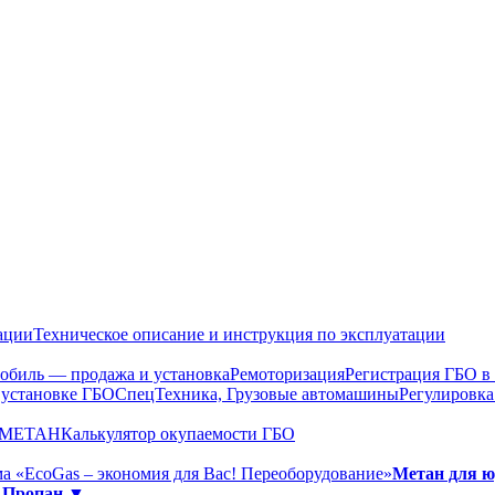
ации
Техническое описание и инструкция по эксплуатации
обиль — продажа и установка
Ремоторизация
Регистрация ГБО 
 установке ГБО
СпецТехника, Грузовые автомашины
Регулировка
О МЕТАН
Калькулятор окупаемости ГБО
а «EcoGas – экономия для Вас! Переоборудование»
Метан для 
»
Пропан ▼