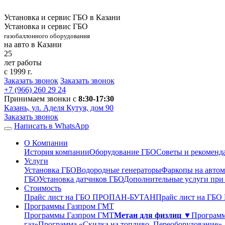
Установка и сервис ГБО в Казани
Установка и сервис ГБО
газобаллонного оборудования
на авто в Казани
25
лет работы
с 1999 г.
Заказать звонок
Заказать звонок
+7 (966)
260 29 24
Принимаем звонки с
8:30-17:30
Казань, ул. Аделя Кутуя, дом 90
Заказать звонок
Написать в WhatsApp
О Компании
История компании
Оборудование ГБО
Советы и рекоменд
Услуги
Установка ГБО
Водородные генераторы
Фаркопы на автом
ГБО
Установка датчиков ГБО
Дополнительные услуги при
Стоимость
Прайс лист на ГБО ПРОПАН-БУТАН
Прайс лист на ГБ
Программы Газпром ГМТ
Программы Газпром ГМТ
Метан для физлиц ▼
Программ
газ»
Программа «Скидка на топливо. Переоборудование