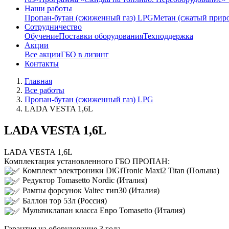
Наши работы
Пропан-бутан (сжиженный газ) LPG
Метан (сжатый прир
Сотрудничество
Обучение
Поставки оборудования
Техподдержка
Акции
Все акции
ГБО в лизинг
Контакты
Главная
Все работы
Пропан-бутан (сжиженный газ) LPG
LADA VESTA 1,6L
LADA VESTA 1,6L
LADA VESTA 1,6L
Комплектация установленного ГБО ПРОПАН:
Комплект электроники DiGiTronic Maxi2 Titan (Польша)
Редуктор Tomasetto Nordic (Италия)
Рампы форсунок Valtec тип30 (Италия)
Баллон тор 53л (Россия)
Мультиклапан класса Евро Tomasetto (Италия)
Гарантия на оборудование 3 года.