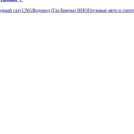
одный газ) CNG
Водород (Газ Брауна) ННО
Грузовые авто и спец