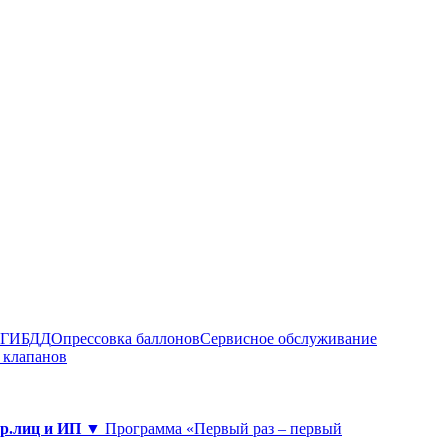
в ГИБДД
Опрессовка баллонов
Сервисное обслуживание
 клапанов
юр.лиц и ИП ▼
Программа «Первый раз – первый