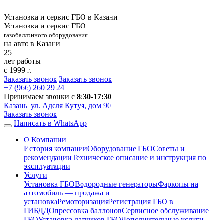
Установка и сервис ГБО в Казани
Установка и сервис ГБО
газобаллонного оборудования
на авто в Казани
25
лет работы
с 1999 г.
Заказать звонок
Заказать звонок
+7 (966)
260 29 24
Принимаем звонки с
8:30-17:30
Казань, ул. Аделя Кутуя, дом 90
Заказать звонок
Написать в WhatsApp
О Компании
История компании
Оборудование ГБО
Советы и
рекомендации
Техническое описание и инструкция по
эксплуатации
Услуги
Установка ГБО
Водородные генераторы
Фаркопы на
автомобиль — продажа и
установка
Ремоторизация
Регистрация ГБО в
ГИБДД
Опрессовка баллонов
Сервисное обслуживание
ГБО
Установка датчиков ГБО
Дополнительные услуги