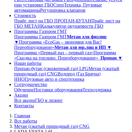
при установке ГБО
СпецТехника, Грузовые
автомашины
Регулировка клапанов
Стоимость
Прайс лист на ГБО ПРОПАН-БУТАН
Прайс лист на
ГБО МЕТАН
Калькулятор окупаемости ГБО
Программы Газпром ГМТ
Программы Газпром ГМТ
Метан для физлиц
▼
Программа «EcoGas – экономия для Вас!
Переоборудование»
Метан для юр.лиц и ИП ▼
Программа «Первый раз – первый газ»
Программа
«Скидка на топливо. Переоборудование»
Пропан ▼
Наши работы
Пропан-бутан (сжиженный газ) LPG
Метан (сжатый
природный газ) CNG
Водород (Газ Брауна)
ННО
Грузовые авто и спецтехника
Сотрудничество
Обучение
Поставки оборудования
Техподдержка
Акции
Все акции
ГБО в лизинг
Контакты
Главная
Все работы
Метан (сжатый природный газ) CNG
LADA VESTA 1,6L