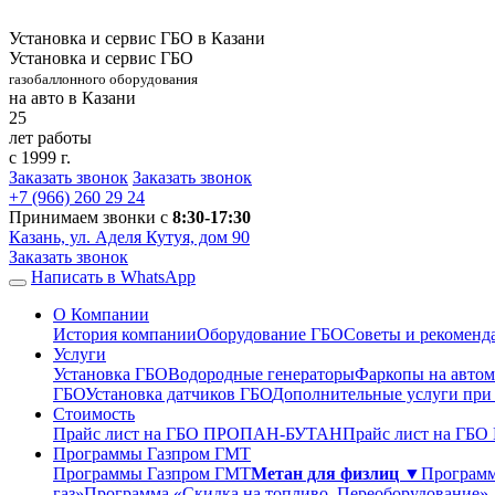
Установка и сервис ГБО в Казани
Установка и сервис ГБО
газобаллонного оборудования
на авто в Казани
25
лет работы
с 1999 г.
Заказать звонок
Заказать звонок
+7 (966)
260 29 24
Принимаем звонки с
8:30-17:30
Казань, ул. Аделя Кутуя, дом 90
Заказать звонок
Написать в WhatsApp
О Компании
История компании
Оборудование ГБО
Советы и рекоменд
Услуги
Установка ГБО
Водородные генераторы
Фаркопы на автом
ГБО
Установка датчиков ГБО
Дополнительные услуги при
Стоимость
Прайс лист на ГБО ПРОПАН-БУТАН
Прайс лист на ГБ
Программы Газпром ГМТ
Программы Газпром ГМТ
Метан для физлиц ▼
Программ
газ»
Программа «Скидка на топливо. Переоборудование