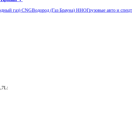
одный газ) CNG
Водород (Газ Брауна) ННО
Грузовые авто и спец
,7L: