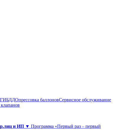
в ГИБДД
Опрессовка баллонов
Сервисное обслуживание
 клапанов
юр.лиц и ИП ▼
Программа «Первый раз – первый