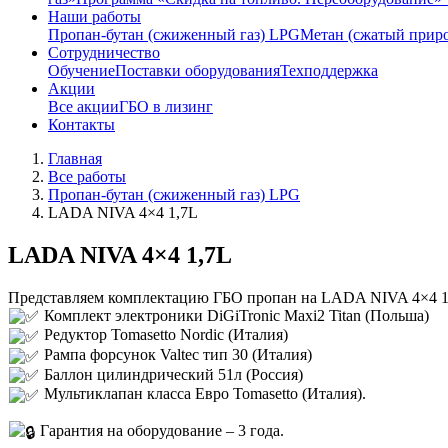
Наши работы
Пропан-бутан (сжиженный газ) LPG
Метан (сжатый прир
Сотрудничество
Обучение
Поставки оборудования
Техподдержка
Акции
Все акции
ГБО в лизинг
Контакты
Главная
Все работы
Пропан-бутан (сжиженный газ) LPG
LADA NIVA 4×4 1,7L
LADA NIVA 4×4 1,7L
Представляем комплектацию ГБО пропан на LADA NIVA 4×4 1
Комплект электроники DiGiTronic Maxi2 Titan (Польша)
Редуктор Tomasetto Nordic (Италия)
Рампа форсунок Valtec тип 30 (Италия)
Баллон цилиндрический 51л (Россия)
Мультиклапан класса Евро Tomasetto (Италия).
Гарантия на оборудование – 3 года.