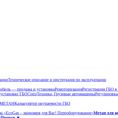
ации
Техническое описание и инструкция по эксплуатации
обиль — продажа и установка
Ремоторизация
Регистрация ГБО 
 установке ГБО
СпецТехника, Грузовые автомашины
Регулировка
О МЕТАН
Калькулятор окупаемости ГБО
а «EcoGas – экономия для Вас! Переоборудование»
Метан для 
»
Пропан ▼