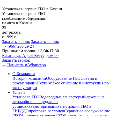
Установка и сервис ГБО в Казани
Установка и сервис ГБО
газобаллонного оборудования
на авто в Казани
25
лет работы
с 1999 г.
Заказать звонок
Заказать звонок
+7 (966)
260 29 24
Принимаем звонки с
8:30-17:30
Казань, ул. Аделя Кутуя, дом 90
Заказать звонок
Написать в WhatsApp
О Компании
История компании
Оборудование ГБО
Советы и
рекомендации
Техническое описание и инструкция по
эксплуатации
Услуги
Установка ГБО
Водородные генераторы
Фаркопы на
автомобиль — продажа и
установка
Ремоторизация
Регистрация ГБО в
ГИБДД
Опрессовка баллонов
Сервисное обслуживание
ГБО
Установка датчиков ГБО
Дополнительные услуги