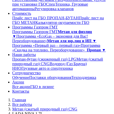
при установке ГБО
СпецТехника, Грузовые
автомашины
Регулировка клапанов
Стоимость
Прайс лист на ГБО ПРОПАН-БУТАН
Прайс лист на
ГБО МЕТАН
Калькулятор окупаемости ГБО
Программы Газпром ГМТ
Программы Газпром ГМТ
Метан для физлиц
▼
Программа «EcoGas – экономия для Вас!
Переоборудование»
Метан для юр.лиц и ИП ▼
Программа «Первый раз – первый газ»
Программа
«Скидка на топливо. Переоборудование»
Пропан ▼
Наши работы
Пропан-бутан (сжиженный газ) LPG
Метан (сжатый
природный газ) CNG
Водород (Газ Брауна)
ННО
Грузовые авто и спецтехника
Сотрудничество
Обучение
Поставки оборудования
Техподдержка
Акции
Все акции
ГБО в лизинг
Контакты
Главная
Все работы
Метан (сжатый природный газ) CNG
LADA NIVA 1,7L