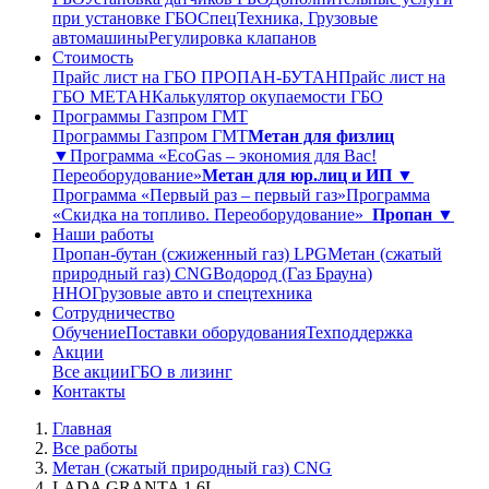
при установке ГБО
СпецТехника, Грузовые
автомашины
Регулировка клапанов
Стоимость
Прайс лист на ГБО ПРОПАН-БУТАН
Прайс лист на
ГБО МЕТАН
Калькулятор окупаемости ГБО
Программы Газпром ГМТ
Программы Газпром ГМТ
Метан для физлиц
▼
Программа «EcoGas – экономия для Вас!
Переоборудование»
Метан для юр.лиц и ИП ▼
Программа «Первый раз – первый газ»
Программа
«Скидка на топливо. Переоборудование»
Пропан ▼
Наши работы
Пропан-бутан (сжиженный газ) LPG
Метан (сжатый
природный газ) CNG
Водород (Газ Брауна)
ННО
Грузовые авто и спецтехника
Сотрудничество
Обучение
Поставки оборудования
Техподдержка
Акции
Все акции
ГБО в лизинг
Контакты
Главная
Все работы
Метан (сжатый природный газ) CNG
LADA GRANTA 1,6L