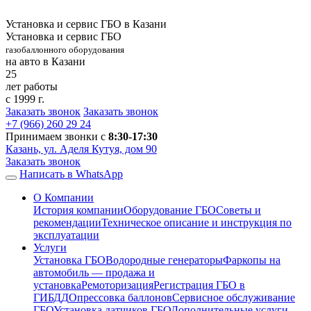
Установка и сервис ГБО в Казани
Установка и сервис ГБО
газобаллонного оборудования
на авто в Казани
25
лет работы
с 1999 г.
Заказать звонок
Заказать звонок
+7 (966)
260 29 24
Принимаем звонки с
8:30-17:30
Казань, ул. Аделя Кутуя, дом 90
Заказать звонок
Написать в WhatsApp
О Компании
История компании
Оборудование ГБО
Советы и
рекомендации
Техническое описание и инструкция по
эксплуатации
Услуги
Установка ГБО
Водородные генераторы
Фаркопы на
автомобиль — продажа и
установка
Ремоторизация
Регистрация ГБО в
ГИБДД
Опрессовка баллонов
Сервисное обслуживание
ГБО
Установка датчиков ГБО
Дополнительные услуги