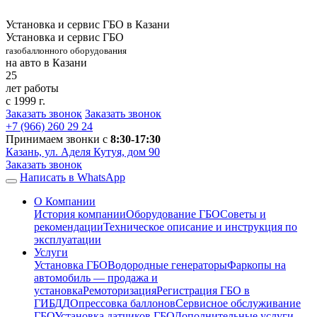
Установка и сервис ГБО в Казани
Установка и сервис ГБО
газобаллонного оборудования
на авто в Казани
25
лет работы
с 1999 г.
Заказать звонок
Заказать звонок
+7 (966)
260 29 24
Принимаем звонки с
8:30-17:30
Казань, ул. Аделя Кутуя, дом 90
Заказать звонок
Написать в WhatsApp
О Компании
История компании
Оборудование ГБО
Советы и
рекомендации
Техническое описание и инструкция по
эксплуатации
Услуги
Установка ГБО
Водородные генераторы
Фаркопы на
автомобиль — продажа и
установка
Ремоторизация
Регистрация ГБО в
ГИБДД
Опрессовка баллонов
Сервисное обслуживание
ГБО
Установка датчиков ГБО
Дополнительные услуги