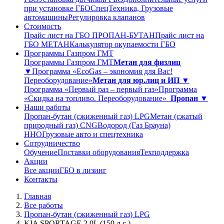
при установке ГБО
СпецТехника, Грузовые
автомашины
Регулировка клапанов
Стоимость
Прайс лист на ГБО ПРОПАН-БУТАН
Прайс лист на
ГБО МЕТАН
Калькулятор окупаемости ГБО
Программы Газпром ГМТ
Программы Газпром ГМТ
Метан для физлиц
▼
Программа «EcoGas – экономия для Вас!
Переоборудование»
Метан для юр.лиц и ИП ▼
Программа «Первый раз – первый газ»
Программа
«Скидка на топливо. Переоборудование»
Пропан ▼
Наши работы
Пропан-бутан (сжиженный газ) LPG
Метан (сжатый
природный газ) CNG
Водород (Газ Брауна)
ННО
Грузовые авто и спецтехника
Сотрудничество
Обучение
Поставки оборудования
Техподдержка
Акции
Все акции
ГБО в лизинг
Контакты
Главная
Все работы
Пропан-бутан (сжиженный газ) LPG
KIA SPORTAGE 2.0L (150 л.с.)