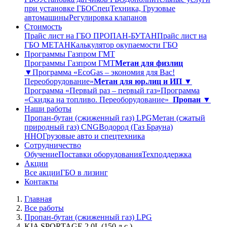
при установке ГБО
СпецТехника, Грузовые
автомашины
Регулировка клапанов
Стоимость
Прайс лист на ГБО ПРОПАН-БУТАН
Прайс лист на
ГБО МЕТАН
Калькулятор окупаемости ГБО
Программы Газпром ГМТ
Программы Газпром ГМТ
Метан для физлиц
▼
Программа «EcoGas – экономия для Вас!
Переоборудование»
Метан для юр.лиц и ИП ▼
Программа «Первый раз – первый газ»
Программа
«Скидка на топливо. Переоборудование»
Пропан ▼
Наши работы
Пропан-бутан (сжиженный газ) LPG
Метан (сжатый
природный газ) CNG
Водород (Газ Брауна)
ННО
Грузовые авто и спецтехника
Сотрудничество
Обучение
Поставки оборудования
Техподдержка
Акции
Все акции
ГБО в лизинг
Контакты
Главная
Все работы
Пропан-бутан (сжиженный газ) LPG
KIA SPORTAGE 2.0L (150 л.с.)