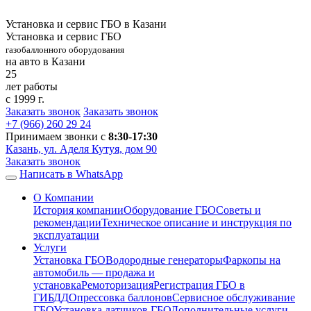
Установка и сервис ГБО в Казани
Установка и сервис ГБО
газобаллонного оборудования
на авто в Казани
25
лет работы
с 1999 г.
Заказать звонок
Заказать звонок
+7 (966)
260 29 24
Принимаем звонки с
8:30-17:30
Казань, ул. Аделя Кутуя, дом 90
Заказать звонок
Написать в WhatsApp
О Компании
История компании
Оборудование ГБО
Советы и
рекомендации
Техническое описание и инструкция по
эксплуатации
Услуги
Установка ГБО
Водородные генераторы
Фаркопы на
автомобиль — продажа и
установка
Ремоторизация
Регистрация ГБО в
ГИБДД
Опрессовка баллонов
Сервисное обслуживание
ГБО
Установка датчиков ГБО
Дополнительные услуги