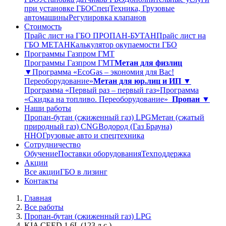
при установке ГБО
СпецТехника, Грузовые
автомашины
Регулировка клапанов
Стоимость
Прайс лист на ГБО ПРОПАН-БУТАН
Прайс лист на
ГБО МЕТАН
Калькулятор окупаемости ГБО
Программы Газпром ГМТ
Программы Газпром ГМТ
Метан для физлиц
▼
Программа «EcoGas – экономия для Вас!
Переоборудование»
Метан для юр.лиц и ИП ▼
Программа «Первый раз – первый газ»
Программа
«Скидка на топливо. Переоборудование»
Пропан ▼
Наши работы
Пропан-бутан (сжиженный газ) LPG
Метан (сжатый
природный газ) CNG
Водород (Газ Брауна)
ННО
Грузовые авто и спецтехника
Сотрудничество
Обучение
Поставки оборудования
Техподдержка
Акции
Все акции
ГБО в лизинг
Контакты
Главная
Все работы
Пропан-бутан (сжиженный газ) LPG
KIA CEED 1.6L (123 л.с.)