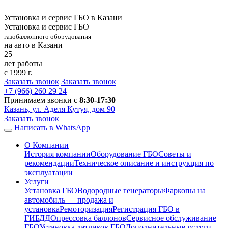
Установка и сервис ГБО в Казани
Установка и сервис ГБО
газобаллонного оборудования
на авто в Казани
25
лет работы
с 1999 г.
Заказать звонок
Заказать звонок
+7 (966)
260 29 24
Принимаем звонки с
8:30-17:30
Казань, ул. Аделя Кутуя, дом 90
Заказать звонок
Написать в WhatsApp
О Компании
История компании
Оборудование ГБО
Советы и
рекомендации
Техническое описание и инструкция по
эксплуатации
Услуги
Установка ГБО
Водородные генераторы
Фаркопы на
автомобиль — продажа и
установка
Ремоторизация
Регистрация ГБО в
ГИБДД
Опрессовка баллонов
Сервисное обслуживание
ГБО
Установка датчиков ГБО
Дополнительные услуги