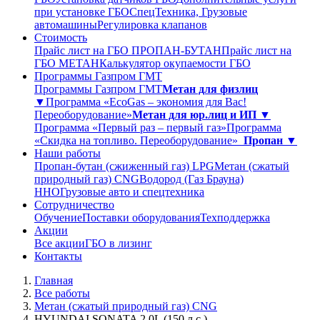
при установке ГБО
СпецТехника, Грузовые
автомашины
Регулировка клапанов
Стоимость
Прайс лист на ГБО ПРОПАН-БУТАН
Прайс лист на
ГБО МЕТАН
Калькулятор окупаемости ГБО
Программы Газпром ГМТ
Программы Газпром ГМТ
Метан для физлиц
▼
Программа «EcoGas – экономия для Вас!
Переоборудование»
Метан для юр.лиц и ИП ▼
Программа «Первый раз – первый газ»
Программа
«Скидка на топливо. Переоборудование»
Пропан ▼
Наши работы
Пропан-бутан (сжиженный газ) LPG
Метан (сжатый
природный газ) CNG
Водород (Газ Брауна)
ННО
Грузовые авто и спецтехника
Сотрудничество
Обучение
Поставки оборудования
Техподдержка
Акции
Все акции
ГБО в лизинг
Контакты
Главная
Все работы
Метан (сжатый природный газ) CNG
HYUNDAI SONATA 2.0L (150 л.с.)