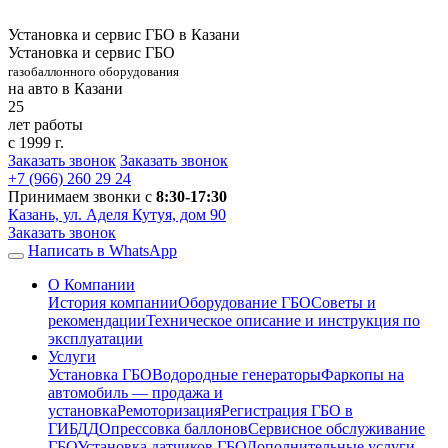
Установка и сервис ГБО в Казани
Установка и сервис ГБО
газобаллонного оборудования
на авто в Казани
25
лет работы
с 1999 г.
Заказать звонок
Заказать звонок
+7 (966)
260 29 24
Принимаем звонки с
8:30-17:30
Казань, ул. Аделя Кутуя, дом 90
Заказать звонок
Написать в WhatsApp
О Компании
История компании
Оборудование ГБО
Советы и
рекомендации
Техническое описание и инструкция по
эксплуатации
Услуги
Установка ГБО
Водородные генераторы
Фаркопы на
автомобиль — продажа и
установка
Ремоторизация
Регистрация ГБО в
ГИБДД
Опрессовка баллонов
Сервисное обслуживание
ГБО
Установка датчиков ГБО
Дополнительные услуги