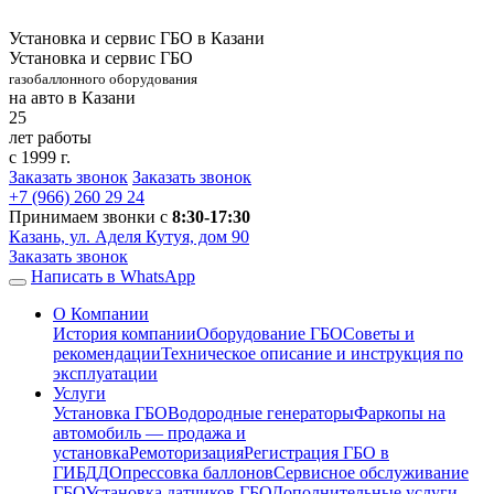
Установка и сервис ГБО в Казани
Установка и сервис ГБО
газобаллонного оборудования
на авто в Казани
25
лет работы
с 1999 г.
Заказать звонок
Заказать звонок
+7 (966)
260 29 24
Принимаем звонки с
8:30-17:30
Казань, ул. Аделя Кутуя, дом 90
Заказать звонок
Написать в WhatsApp
О Компании
История компании
Оборудование ГБО
Советы и
рекомендации
Техническое описание и инструкция по
эксплуатации
Услуги
Установка ГБО
Водородные генераторы
Фаркопы на
автомобиль — продажа и
установка
Ремоторизация
Регистрация ГБО в
ГИБДД
Опрессовка баллонов
Сервисное обслуживание
ГБО
Установка датчиков ГБО
Дополнительные услуги