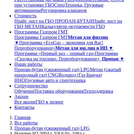
при установке ГБО
СпецТехника, Грузовые
автомашины
Регулировка клапанов
Стоимость
Прайс лист на ГБО ПРОПАН-БУТАН
Прайс лист на
ГБО МЕТАН
Калькулятор окупаемости ГБО
Программы Газпром ГМТ
Программы Газпром ГМТ
Метан для физлиц
▼
Программа «EcoGas – экономия для Вас!
Переоборудование»
Метан для юр.лиц и ИП ▼
Программа «Первый раз – первый газ»
Программа
«Скидка на топливо. Переоборудование»
Пропан ▼
Наши работы
Пропан-бутан (сжиженный газ) LPG
Метан (сжатый
природный газ) CNG
Водород (Газ Брауна)
ННО
Грузовые авто и спецтехника
Сотрудничество
Обучение
Поставки оборудования
Техподдержка
Акции
Все акции
ГБО в лизинг
Контакты
Главная
Все работы
Пропан-бутан (сжиженный газ) LPG
Hummer H2 2004 г. V8 6.0л. 348л.с.