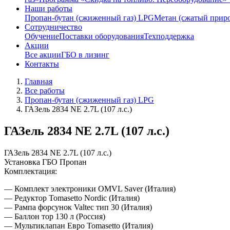
Наши работы
Пропан-бутан (сжиженный газ) LPG
Метан (сжатый прир
Сотрудничество
Обучение
Поставки оборудования
Техподдержка
Акции
Все акции
ГБО в лизинг
Контакты
Главная
Все работы
Пропан-бутан (сжиженный газ) LPG
ГАЗель 2834 NE 2.7L (107 л.с.)
ГАЗель 2834 NE 2.7L (107 л.с.)
ГАЗель 2834 NE 2.7L (107 л.с.)
Установка ГБО Пропан
Комплектация:
— Комплект электроники OMVL Saver (Италия)
— Редуктор Tomasetto Nordic (Италия)
— Рампа форсунок Valtec тип 30 (Италия)
— Баллон тор 130 л (Россия)
— Мультиклапан Евро Tomasetto (Италия)