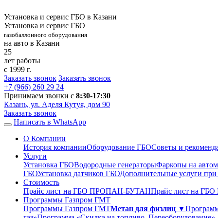
Установка и сервис ГБО в Казани
Установка и сервис ГБО
газобаллонного оборудования
на авто в Казани
25
лет работы
с 1999 г.
Заказать звонок
Заказать звонок
+7 (966)
260 29 24
Принимаем звонки с
8:30-17:30
Казань, ул. Аделя Кутуя, дом 90
Заказать звонок
Написать в WhatsApp
О Компании
История компании
Оборудование ГБО
Советы и рекоменд
Услуги
Установка ГБО
Водородные генераторы
Фаркопы на автом
ГБО
Установка датчиков ГБО
Дополнительные услуги при
Стоимость
Прайс лист на ГБО ПРОПАН-БУТАН
Прайс лист на ГБ
Программы Газпром ГМТ
Программы Газпром ГМТ
Метан для физлиц ▼
Программ
газ»
Программа «Скидка на топливо. Переоборудование