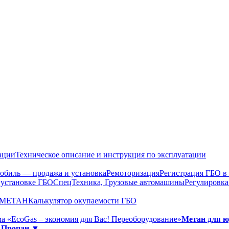
ации
Техническое описание и инструкция по эксплуатации
обиль — продажа и установка
Ремоторизация
Регистрация ГБО 
 установке ГБО
СпецТехника, Грузовые автомашины
Регулировка
О МЕТАН
Калькулятор окупаемости ГБО
а «EcoGas – экономия для Вас! Переоборудование»
Метан для 
»
Пропан ▼