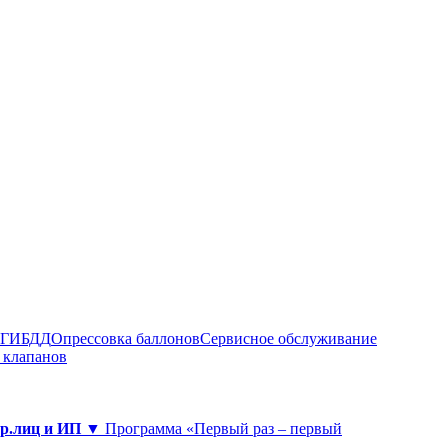
в ГИБДД
Опрессовка баллонов
Сервисное обслуживание
 клапанов
юр.лиц и ИП ▼
Программа «Первый раз – первый