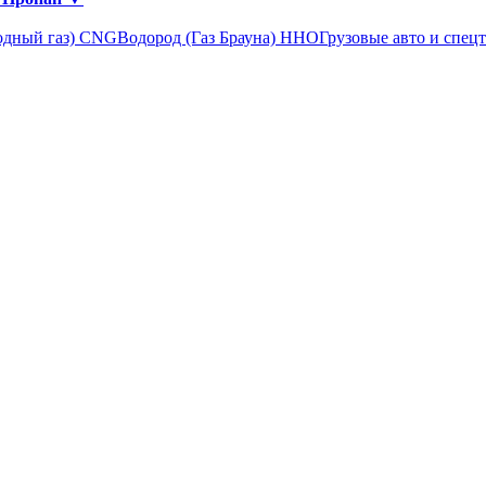
одный газ) CNG
Водород (Газ Брауна) ННО
Грузовые авто и спец