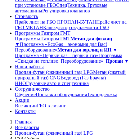
при установке ГБО
СпецТехника, Грузовые
автомашины
Регулировка клапанов
Стоимость
Прайс лист на ГБО ПРОПАН-БУТАН
Прайс лист на
ГБО МЕТАН
Калькулятор окупаемости ГБО
Программы Газпром ГМТ
Программы Газпром ГМТ
Метан для физлиц
▼
Программа «EcoGas – экономия для Вас!
Переоборудование»
Метан для юр.лиц и ИП ▼
Программа «Первый раз – первый газ»
Программа
«Скидка на топливо. Переоборудование»
Пропан ▼
Наши работы
Пропан-бутан (сжиженный газ) LPG
Метан (сжатый
природный газ) CNG
Водород (Газ Брауна)
ННО
Грузовые авто и спецтехника
Сотрудничество
Обучение
Поставки оборудования
Техподдержка
Акции
Все акции
ГБО в лизинг
Контакты
Главная
Все работы
Пропан-бутан (сжиженный газ) LPG
ГАЗ Соболь