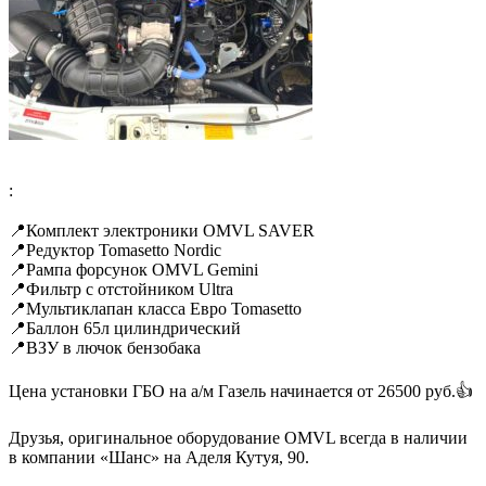
:
⠀
📍Комплект электроники OMVL SAVER
📍Редуктор Tomasetto Nordic
📍Рампа форсунок OMVL Gemini
📍Фильтр с отстойником Ultra
📍Мультиклапан класса Евро Tomasetto
📍Баллон 65л цилиндрический
📍ВЗУ в лючок бензобака
⠀
Цена установки ГБО на а/м Газель начинается от 26500 руб.👍
⠀
Друзья, оригинальное оборудование OMVL всегда в наличии
в компании «Шанс» на Аделя Кутуя, 90.
⠀