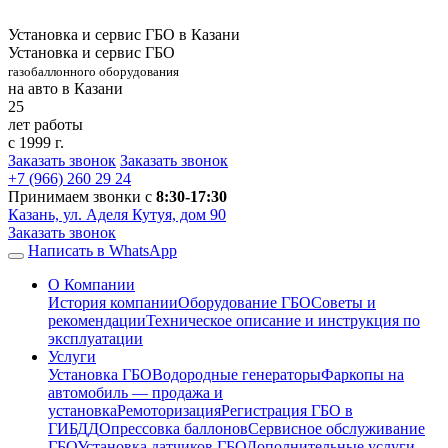
Установка и сервис ГБО в Казани
Установка и сервис ГБО
газобаллонного оборудования
на авто в Казани
25
лет работы
с 1999 г.
Заказать звонок
Заказать звонок
+7 (966)
260 29 24
Принимаем звонки с
8:30-17:30
Казань, ул. Аделя Кутуя, дом 90
Заказать звонок
Написать в WhatsApp
О Компании
История компании
Оборудование ГБО
Советы и
рекомендации
Техническое описание и инструкция по
эксплуатации
Услуги
Установка ГБО
Водородные генераторы
Фаркопы на
автомобиль — продажа и
установка
Ремоторизация
Регистрация ГБО в
ГИБДД
Опрессовка баллонов
Сервисное обслуживание
ГБО
Установка датчиков ГБО
Дополнительные услуги