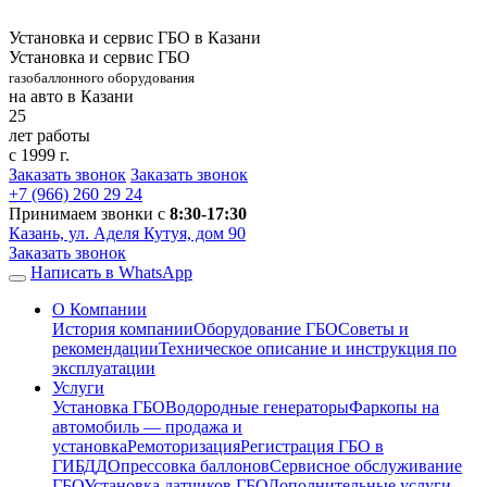
Установка и сервис ГБО в Казани
Установка и сервис ГБО
газобаллонного оборудования
на авто в Казани
25
лет работы
с 1999 г.
Заказать звонок
Заказать звонок
+7 (966)
260 29 24
Принимаем звонки с
8:30-17:30
Казань, ул. Аделя Кутуя, дом 90
Заказать звонок
Написать в WhatsApp
О Компании
История компании
Оборудование ГБО
Советы и
рекомендации
Техническое описание и инструкция по
эксплуатации
Услуги
Установка ГБО
Водородные генераторы
Фаркопы на
автомобиль — продажа и
установка
Ремоторизация
Регистрация ГБО в
ГИБДД
Опрессовка баллонов
Сервисное обслуживание
ГБО
Установка датчиков ГБО
Дополнительные услуги