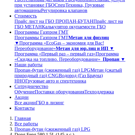
при установке ГБО
СпецТехника, Грузовые
автомашины
Регулировка клапанов
Стоимость
Прайс лист на ГБО ПРОПАН-БУТАН
Прайс лист на
ГБО МЕТАН
Калькулятор окупаемости ГБО
Программы Газпром ГМТ
Программы Газпром ГМТ
Метан для физлиц
▼
Программа «EcoGas – экономия для Вас!
Переоборудование»
Метан для юр.лиц и ИП ▼
Программа «Первый раз – первый газ»
Программа
«Скидка на топливо. Переоборудование»
Пропан ▼
Наши работы
Пропан-бутан (сжиженный газ) LPG
Метан (сжатый
природный газ) CNG
Водород (Газ Брауна)
ННО
Грузовые авто и спецтехника
Сотрудничество
Обучение
Поставки оборудования
Техподдержка
Акции
Все акции
ГБО в лизинг
Контакты
Главная
Все работы
Пропан-бутан (сжиженный газ) LPG
Dong Feng 580 1,5L (145 л.с.)