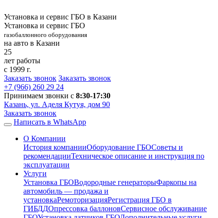
Установка и сервис ГБО в Казани
Установка и сервис ГБО
газобаллонного оборудования
на авто в Казани
25
лет работы
с 1999 г.
Заказать звонок
Заказать звонок
+7 (966)
260 29 24
Принимаем звонки с
8:30-17:30
Казань, ул. Аделя Кутуя, дом 90
Заказать звонок
Написать в WhatsApp
О Компании
История компании
Оборудование ГБО
Советы и
рекомендации
Техническое описание и инструкция по
эксплуатации
Услуги
Установка ГБО
Водородные генераторы
Фаркопы на
автомобиль — продажа и
установка
Ремоторизация
Регистрация ГБО в
ГИБДД
Опрессовка баллонов
Сервисное обслуживание
ГБО
Установка датчиков ГБО
Дополнительные услуги