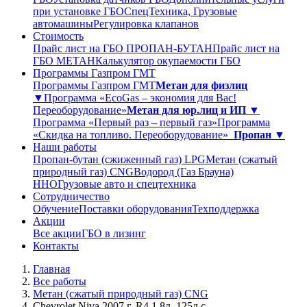
при установке ГБО
СпецТехника, Грузовые
автомашины
Регулировка клапанов
Стоимость
Прайс лист на ГБО ПРОПАН-БУТАН
Прайс лист на
ГБО МЕТАН
Калькулятор окупаемости ГБО
Программы Газпром ГМТ
Программы Газпром ГМТ
Метан для физлиц
▼
Программа «EcoGas – экономия для Вас!
Переоборудование»
Метан для юр.лиц и ИП ▼
Программа «Первый раз – первый газ»
Программа
«Скидка на топливо. Переоборудование»
Пропан ▼
Наши работы
Пропан-бутан (сжиженный газ) LPG
Метан (сжатый
природный газ) CNG
Водород (Газ Брауна)
ННО
Грузовые авто и спецтехника
Сотрудничество
Обучение
Поставки оборудования
Техподдержка
Акции
Все акции
ГБО в лизинг
Контакты
Главная
Все работы
Метан (сжатый природный газ) CNG
Chevrolet Niva 2007 г. R4 1.8л. 125л.с.