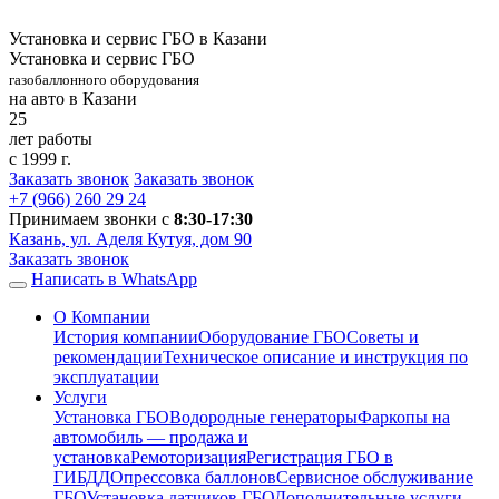
Установка и сервис ГБО в Казани
Установка и сервис ГБО
газобаллонного оборудования
на авто в Казани
25
лет работы
с 1999 г.
Заказать звонок
Заказать звонок
+7 (966)
260 29 24
Принимаем звонки с
8:30-17:30
Казань, ул. Аделя Кутуя, дом 90
Заказать звонок
Написать в WhatsApp
О Компании
История компании
Оборудование ГБО
Советы и
рекомендации
Техническое описание и инструкция по
эксплуатации
Услуги
Установка ГБО
Водородные генераторы
Фаркопы на
автомобиль — продажа и
установка
Ремоторизация
Регистрация ГБО в
ГИБДД
Опрессовка баллонов
Сервисное обслуживание
ГБО
Установка датчиков ГБО
Дополнительные услуги