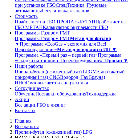
при установке ГБО
СпецТехника, Грузовые
автомашины
Регулировка клапанов
Стоимость
Прайс лист на ГБО ПРОПАН-БУТАН
Прайс лист на
ГБО МЕТАН
Калькулятор окупаемости ГБО
Программы Газпром ГМТ
Программы Газпром ГМТ
Метан для физлиц
▼
Программа «EcoGas – экономия для Вас!
Переоборудование»
Метан для юр.лиц и ИП ▼
Программа «Первый раз – первый газ»
Программа
«Скидка на топливо. Переоборудование»
Пропан ▼
Наши работы
Пропан-бутан (сжиженный газ) LPG
Метан (сжатый
природный газ) CNG
Водород (Газ Брауна)
ННО
Грузовые авто и спецтехника
Сотрудничество
Обучение
Поставки оборудования
Техподдержка
Акции
Все акции
ГБО в лизинг
Контакты
Главная
Все работы
Пропан-бутан (сжиженный газ) LPG
HAVAL JOLION 1,5T L (150 л.с.)