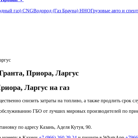
одный газ) CNG
Водород (Газ Брауна) ННО
Грузовые авто и спец
аргус
Гранта, Приора, Ларгус
риора, Ларгус на газ
щественно снизить затраты на топливо, а также продлить срок
 обслуживанию ГБО от лучших мировых производителей по прие
ановку по адресу Казань, Аделя Кутуя, 90.
о номеру в Казани
+7 (966) 260 29 24
и пишите в WhatsApp
+7966