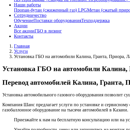
Наши работы
Пропан-бутан (сжиженный газ) LPG
Метан (сжатый прир
Сотрудничество
Обучение
Поставки оборудования
Техподдержка
Акции
Все акции
ГБО в лизинг
Контакты
Главная
Услуги
Установка ГБО на автомобили Калина, Гранта, Приора, Л
Установка ГБО на автомобили Калина, 
Перевод автомобилей Калина, Гранта, П
Установка автомобильного газового оборудования позволит су
Компания Шанс предлагает услуги по установке и сервисному
газобаллонное оборудование на тысячи автомобилей в Казани.
Приезжайте к нам на бесплатную консультацию или на уст
Узнайте подробности, цены или запишитесь на монтаж п