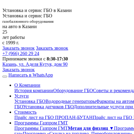
Установка и сервис ГБО в Казани
Установка и сервис ГБО
газобаллонного оборудования
на авто в Казани
25
лет работы
с 1999 г.
Заказать звонок
Заказать звонок
+7 (966)
260 29 24
Принимаем звонки с
8:30-17:30
Казань, ул. Аделя Кутуя, дом 90
Заказать звонок
Написать в WhatsApp
О Компании
История компании
Оборудование ГБО
Советы и рекоменд
Услуги
Установка ГБО
Водородные генераторы
Фаркопы на автом
ГБО
Установка датчиков ГБО
Дополнительные услуги при
Стоимость
Прайс лист на ГБО ПРОПАН-БУТАН
Прайс лист на ГБ
Программы Газпром ГМТ
Программы Газпром ГМТ
Метан для физлиц ▼
Программ
газ»
Программа «Скидка на топливо. Переоборудование