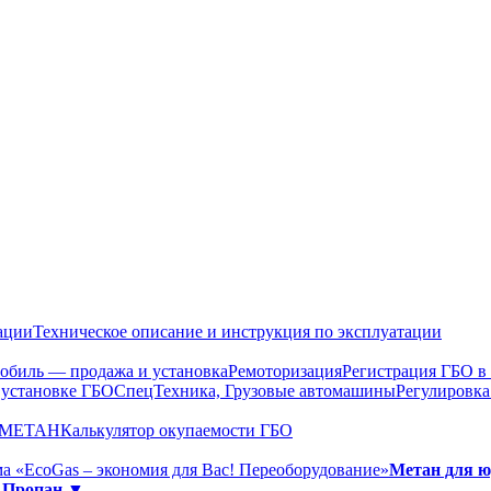
ации
Техническое описание и инструкция по эксплуатации
обиль — продажа и установка
Ремоторизация
Регистрация ГБО 
 установке ГБО
СпецТехника, Грузовые автомашины
Регулировка
О МЕТАН
Калькулятор окупаемости ГБО
а «EcoGas – экономия для Вас! Переоборудование»
Метан для 
»
Пропан ▼