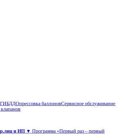
в ГИБДД
Опрессовка баллонов
Сервисное обслуживание
 клапанов
юр.лиц и ИП ▼
Программа «Первый раз – первый