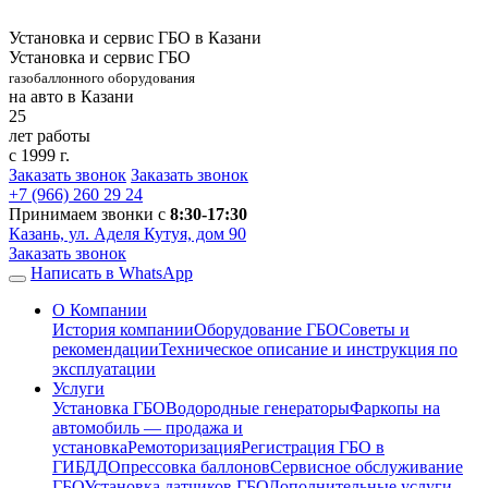
Установка и сервис ГБО в Казани
Установка и сервис ГБО
газобаллонного оборудования
на авто в Казани
25
лет работы
с 1999 г.
Заказать звонок
Заказать звонок
+7 (966)
260 29 24
Принимаем звонки с
8:30-17:30
Казань, ул. Аделя Кутуя, дом 90
Заказать звонок
Написать в WhatsApp
О Компании
История компании
Оборудование ГБО
Советы и
рекомендации
Техническое описание и инструкция по
эксплуатации
Услуги
Установка ГБО
Водородные генераторы
Фаркопы на
автомобиль — продажа и
установка
Ремоторизация
Регистрация ГБО в
ГИБДД
Опрессовка баллонов
Сервисное обслуживание
ГБО
Установка датчиков ГБО
Дополнительные услуги