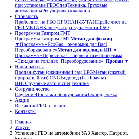
при установке ГБО
СпецТехника, Грузовые
автомашины
Регулировка клапанов
Стоимость
Прайс лист на ГБО ПРОПАН-БУТАН
Прайс лист на
ГБО МЕТАН
Калькулятор окупаемости ГБО
Программы Газпром ГМТ
Программы Газпром ГМТ
Метан для физлиц
▼
Программа «EcoGas – экономия для Вас!
Переоборудование»
Метан для юр.лиц и ИП ▼
Программа «Первый раз – первый газ»
Программа
«Скидка на топливо. Переоборудование»
Пропан ▼
Наши работы
Пропан-бутан (сжиженный газ) LPG
Метан (сжатый
природный газ) CNG
Водород (Газ Брауна)
ННО
Грузовые авто и спецтехника
Сотрудничество
Обучение
Поставки оборудования
Техподдержка
Акции
Все акции
ГБО в лизинг
Контакты
Главная
Услуги
Установка ГБО на автомобили УАЗ Хантер, Патриот,
Буханка