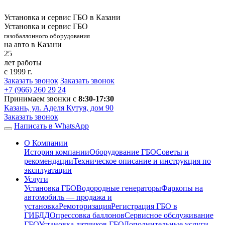
Установка и сервис ГБО в Казани
Установка и сервис ГБО
газобаллонного оборудования
на авто в Казани
25
лет работы
с 1999 г.
Заказать звонок
Заказать звонок
+7 (966)
260 29 24
Принимаем звонки с
8:30-17:30
Казань, ул. Аделя Кутуя, дом 90
Заказать звонок
Написать в WhatsApp
О Компании
История компании
Оборудование ГБО
Советы и
рекомендации
Техническое описание и инструкция по
эксплуатации
Услуги
Установка ГБО
Водородные генераторы
Фаркопы на
автомобиль — продажа и
установка
Ремоторизация
Регистрация ГБО в
ГИБДД
Опрессовка баллонов
Сервисное обслуживание
ГБО
Установка датчиков ГБО
Дополнительные услуги