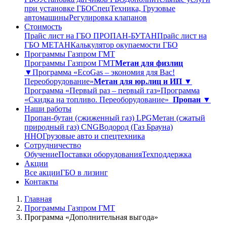
при установке ГБО
СпецТехника, Грузовые
автомашины
Регулировка клапанов
Стоимость
Прайс лист на ГБО ПРОПАН-БУТАН
Прайс лист на
ГБО МЕТАН
Калькулятор окупаемости ГБО
Программы Газпром ГМТ
Программы Газпром ГМТ
Метан для физлиц
▼
Программа «EcoGas – экономия для Вас!
Переоборудование»
Метан для юр.лиц и ИП ▼
Программа «Первый раз – первый газ»
Программа
«Скидка на топливо. Переоборудование»
Пропан ▼
Наши работы
Пропан-бутан (сжиженный газ) LPG
Метан (сжатый
природный газ) CNG
Водород (Газ Брауна)
ННО
Грузовые авто и спецтехника
Сотрудничество
Обучение
Поставки оборудования
Техподдержка
Акции
Все акции
ГБО в лизинг
Контакты
Главная
Программы Газпром ГМТ
Программа «Дополнительная выгода»