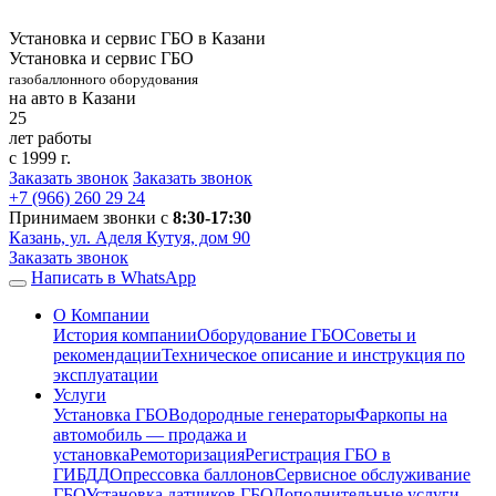
Установка и сервис ГБО в Казани
Установка и сервис ГБО
газобаллонного оборудования
на авто в Казани
25
лет работы
с 1999 г.
Заказать звонок
Заказать звонок
+7 (966)
260 29 24
Принимаем звонки с
8:30-17:30
Казань, ул. Аделя Кутуя, дом 90
Заказать звонок
Написать в WhatsApp
О Компании
История компании
Оборудование ГБО
Советы и
рекомендации
Техническое описание и инструкция по
эксплуатации
Услуги
Установка ГБО
Водородные генераторы
Фаркопы на
автомобиль — продажа и
установка
Ремоторизация
Регистрация ГБО в
ГИБДД
Опрессовка баллонов
Сервисное обслуживание
ГБО
Установка датчиков ГБО
Дополнительные услуги