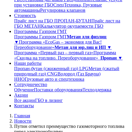
при установке ГБО
СпецТехника, Грузовые
автомашины
Регулировка клапанов
Стоимость
Прайс лист на ГБО ПРОПАН-БУТАН
Прайс лист на
ГБО МЕТАН
Калькулятор окупаемости ГБО
Программы Газпром ГМТ
Программы Газпром ГМТ
Метан для физлиц
▼
Программа «EcoGas – экономия для Вас!
Переоборудование»
Метан для юр.лиц и ИП ▼
Программа «Первый раз – первый газ»
Программа
«Скидка на топливо. Переоборудование»
Пропан ▼
Наши работы
Пропан-бутан (сжиженный газ) LPG
Метан (сжатый
природный газ) CNG
Водород (Газ Брауна)
ННО
Грузовые авто и спецтехника
Сотрудничество
Обучение
Поставки оборудования
Техподдержка
Акции
Все акции
ГБО в лизинг
Контакты
Главная
Новости
Путин отметил преимущество газомоторного топлива
перед электромобилями