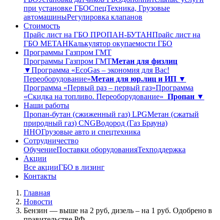
при установке ГБО
СпецТехника, Грузовые
автомашины
Регулировка клапанов
Стоимость
Прайс лист на ГБО ПРОПАН-БУТАН
Прайс лист на
ГБО МЕТАН
Калькулятор окупаемости ГБО
Программы Газпром ГМТ
Программы Газпром ГМТ
Метан для физлиц
▼
Программа «EcoGas – экономия для Вас!
Переоборудование»
Метан для юр.лиц и ИП ▼
Программа «Первый раз – первый газ»
Программа
«Скидка на топливо. Переоборудование»
Пропан ▼
Наши работы
Пропан-бутан (сжиженный газ) LPG
Метан (сжатый
природный газ) CNG
Водород (Газ Брауна)
ННО
Грузовые авто и спецтехника
Сотрудничество
Обучение
Поставки оборудования
Техподдержка
Акции
Все акции
ГБО в лизинг
Контакты
Главная
Новости
Бензин — выше на 2 руб, дизель – на 1 руб. Одобрено в
правительстве РФ