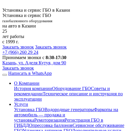
Установка и сервис ГБО в Казани
Установка и сервис ГБО
газобаллонного оборудования
на авто в Казани
25
лет работы
с 1999 г.
Заказать звонок
Заказать звонок
+7 (966)
260 29 24
Принимаем звонки с
8:30-17:30
Казань, ул. Аделя Кутуя, дом 90
Заказать звонок
Написать в WhatsApp
О Компании
История компании
Оборудование ГБО
Советы и
рекомендации
Техническое описание и инструкция по
эксплуатации
Услуги
Установка ГБО
Водородные генераторы
Фаркопы на
автомобиль — продажа и
установка
Ремоторизация
Регистрация ГБО в
ГИБДД
Опрессовка баллонов
Сервисное обслуживание
ГБО
Установка датчиков ГБО
Дополнительные услуги