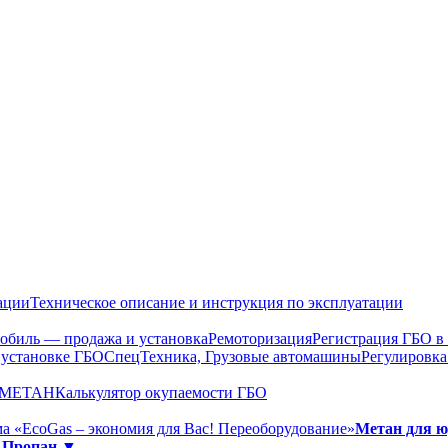
ации
Техническое описание и инструкция по эксплуатации
обиль — продажа и установка
Ремоторизация
Регистрация ГБО 
 установке ГБО
СпецТехника, Грузовые автомашины
Регулировка
О МЕТАН
Калькулятор окупаемости ГБО
а «EcoGas – экономия для Вас! Переоборудование»
Метан для 
»
Пропан ▼