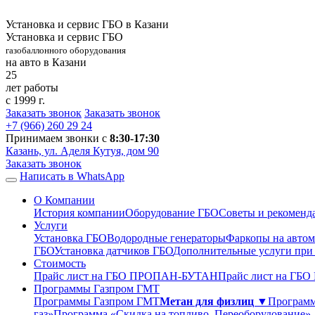
Установка и сервис ГБО в Казани
Установка и сервис ГБО
газобаллонного оборудования
на авто в Казани
25
лет работы
с 1999 г.
Заказать звонок
Заказать звонок
+7 (966)
260 29 24
Принимаем звонки с
8:30-17:30
Казань, ул. Аделя Кутуя, дом 90
Заказать звонок
Написать в WhatsApp
О Компании
История компании
Оборудование ГБО
Советы и рекоменд
Услуги
Установка ГБО
Водородные генераторы
Фаркопы на автом
ГБО
Установка датчиков ГБО
Дополнительные услуги при
Стоимость
Прайс лист на ГБО ПРОПАН-БУТАН
Прайс лист на ГБ
Программы Газпром ГМТ
Программы Газпром ГМТ
Метан для физлиц ▼
Программ
газ»
Программа «Скидка на топливо. Переоборудование