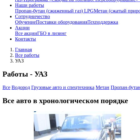
Наши работы
Пропан-бутан (сжиженный газ) LPG
Метан (сжатый прир
Сотрудничество
Обучение
Поставки оборудования
Техподдержка
Акции
Все акции
ГБО в лизинг
Контакты
Главная
Все работы
УАЗ
Работы - УАЗ
Все
Водород
Грузовые авто и спецтехника
Метан
Пропан-бута
Все авто в хронологическом порядке