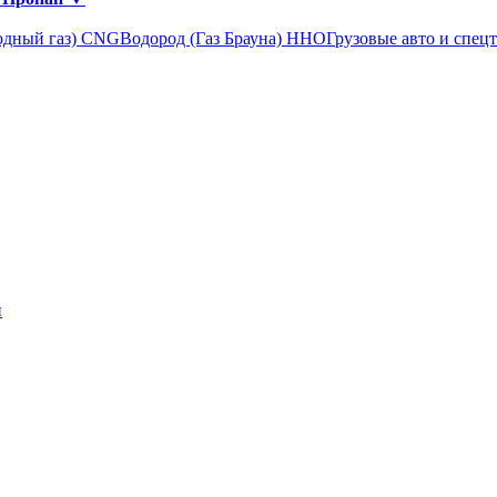
одный газ) CNG
Водород (Газ Брауна) ННО
Грузовые авто и спец
н