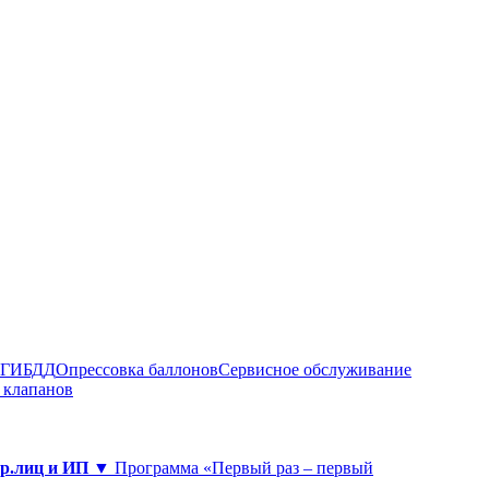
в ГИБДД
Опрессовка баллонов
Сервисное обслуживание
 клапанов
юр.лиц и ИП ▼
Программа «Первый раз – первый