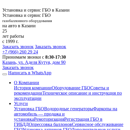
Установка и сервис ГБО в Казани
Установка и сервис ГБО
газобаллонного оборудования
на авто в Казани
25
лет работы
с 1999 г.
Заказать звонок
Заказать звонок
+7 (966)
260 29 24
Принимаем звонки с
8:30-17:30
Казань, ул. Аделя Кутуя, дом 90
Заказать звонок
Написать в WhatsApp
О Компании
История компании
Оборудование ГБО
Советы и
рекомендации
Техническое описание и инструкция по
эксплуатации
Услуги
Установка ГБО
Водородные генераторы
Фаркопы на
автомобиль — продажа и
установка
Ремоторизация
Регистрация ГБО в
ГИБДД
Опрессовка баллонов
Сервисное обслуживание
ГБО
Установка датчиков ГБО
Дополнительные услуги