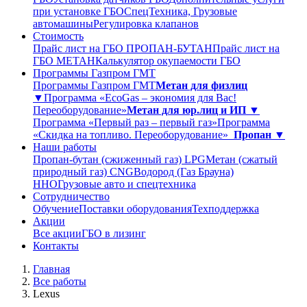
при установке ГБО
СпецТехника, Грузовые
автомашины
Регулировка клапанов
Стоимость
Прайс лист на ГБО ПРОПАН-БУТАН
Прайс лист на
ГБО МЕТАН
Калькулятор окупаемости ГБО
Программы Газпром ГМТ
Программы Газпром ГМТ
Метан для физлиц
▼
Программа «EcoGas – экономия для Вас!
Переоборудование»
Метан для юр.лиц и ИП ▼
Программа «Первый раз – первый газ»
Программа
«Скидка на топливо. Переоборудование»
Пропан ▼
Наши работы
Пропан-бутан (сжиженный газ) LPG
Метан (сжатый
природный газ) CNG
Водород (Газ Брауна)
ННО
Грузовые авто и спецтехника
Сотрудничество
Обучение
Поставки оборудования
Техподдержка
Акции
Все акции
ГБО в лизинг
Контакты
Главная
Все работы
Lexus