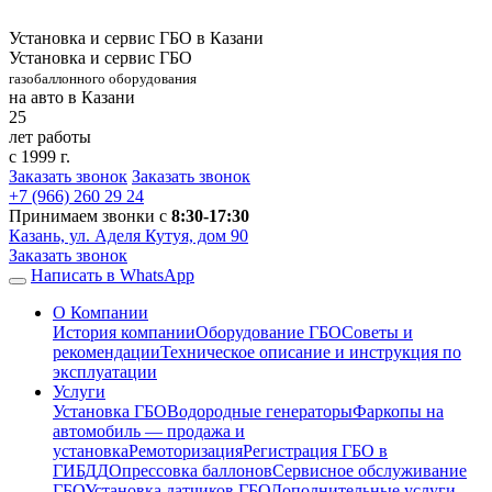
Установка и сервис ГБО в Казани
Установка и сервис ГБО
газобаллонного оборудования
на авто в Казани
25
лет работы
с 1999 г.
Заказать звонок
Заказать звонок
+7 (966)
260 29 24
Принимаем звонки с
8:30-17:30
Казань, ул. Аделя Кутуя, дом 90
Заказать звонок
Написать в WhatsApp
О Компании
История компании
Оборудование ГБО
Советы и
рекомендации
Техническое описание и инструкция по
эксплуатации
Услуги
Установка ГБО
Водородные генераторы
Фаркопы на
автомобиль — продажа и
установка
Ремоторизация
Регистрация ГБО в
ГИБДД
Опрессовка баллонов
Сервисное обслуживание
ГБО
Установка датчиков ГБО
Дополнительные услуги