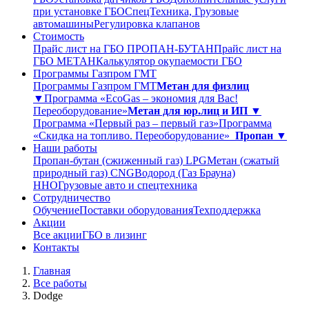
при установке ГБО
СпецТехника, Грузовые
автомашины
Регулировка клапанов
Стоимость
Прайс лист на ГБО ПРОПАН-БУТАН
Прайс лист на
ГБО МЕТАН
Калькулятор окупаемости ГБО
Программы Газпром ГМТ
Программы Газпром ГМТ
Метан для физлиц
▼
Программа «EcoGas – экономия для Вас!
Переоборудование»
Метан для юр.лиц и ИП ▼
Программа «Первый раз – первый газ»
Программа
«Скидка на топливо. Переоборудование»
Пропан ▼
Наши работы
Пропан-бутан (сжиженный газ) LPG
Метан (сжатый
природный газ) CNG
Водород (Газ Брауна)
ННО
Грузовые авто и спецтехника
Сотрудничество
Обучение
Поставки оборудования
Техподдержка
Акции
Все акции
ГБО в лизинг
Контакты
Главная
Все работы
Dodge