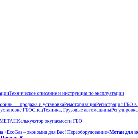
ации
Техническое описание и инструкция по эксплуатации
обиль — продажа и установка
Ремоторизация
Регистрация ГБО 
 установке ГБО
СпецТехника, Грузовые автомашины
Регулировка
О МЕТАН
Калькулятор окупаемости ГБО
а «EcoGas – экономия для Вас! Переоборудование»
Метан для 
»
Пропан ▼