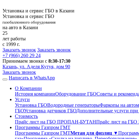
Установка и сервис ГБО в Казани
Установка и сервис ГБО
газобаллонного оборудования
на авто в Казани
25
лет работы
с 1999 г.
Заказать звонок
Заказать звонок
+7 (966)
260 29 24
Принимаем звонки с
8:30-17:30
Казань, ул. Аделя Кутуя, дом 90
Заказать звонок
Написать в WhatsApp
О Компании
История компании
Оборудование ГБО
Советы и рекоменд
Услуги
Установка ГБО
Водородные генераторы
Фаркопы на автом
ГБО
Установка датчиков ГБО
Дополнительные услуги при
Стоимость
Прайс лист на ГБО ПРОПАН-БУТАН
Прайс лист на ГБ
Программы Газпром ГМТ
Программы Газпром ГМТ
Метан для физлиц ▼
Программ
газ»
Программа «Скидка на топливо. Переоборудование