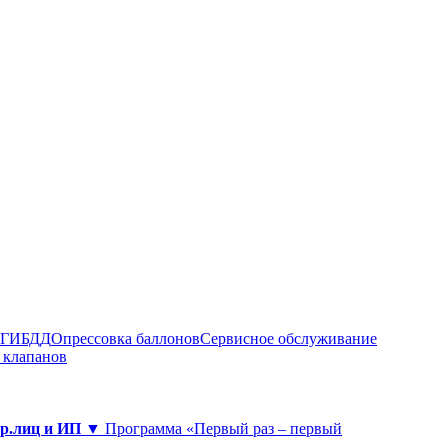
в ГИБДД
Опрессовка баллонов
Сервисное обслуживание
 клапанов
юр.лиц и ИП ▼
Программа «Первый раз – первый