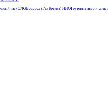
одный газ) CNG
Водород (Газ Брауна) ННО
Грузовые авто и спец