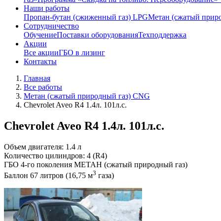
Наши работы
Пропан-бутан (сжиженный газ) LPG
Метан (сжатый прир
Сотрудничество
Обучение
Поставки оборудования
Техподдержка
Акции
Все акции
ГБО в лизинг
Контакты
Главная
Все работы
Метан (сжатый природный газ) CNG
Chevrolet Aveo R4 1.4л. 101л.с.
Chevrolet Aveo R4 1.4л. 101л.с.
Объем двигателя: 1.4 л
Количество цилиндров: 4 (R4)
ГБО 4-го поколения МЕТАН (сжатый природный газ)
3
Баллон 67 литров (16,75 м
газа)