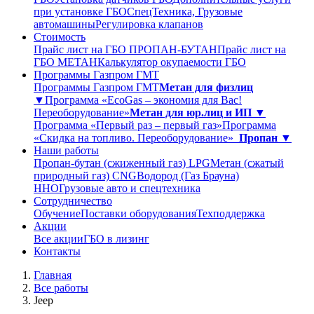
при установке ГБО
СпецТехника, Грузовые
автомашины
Регулировка клапанов
Стоимость
Прайс лист на ГБО ПРОПАН-БУТАН
Прайс лист на
ГБО МЕТАН
Калькулятор окупаемости ГБО
Программы Газпром ГМТ
Программы Газпром ГМТ
Метан для физлиц
▼
Программа «EcoGas – экономия для Вас!
Переоборудование»
Метан для юр.лиц и ИП ▼
Программа «Первый раз – первый газ»
Программа
«Скидка на топливо. Переоборудование»
Пропан ▼
Наши работы
Пропан-бутан (сжиженный газ) LPG
Метан (сжатый
природный газ) CNG
Водород (Газ Брауна)
ННО
Грузовые авто и спецтехника
Сотрудничество
Обучение
Поставки оборудования
Техподдержка
Акции
Все акции
ГБО в лизинг
Контакты
Главная
Все работы
Jeep