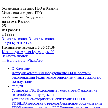
Установка и сервис ГБО в Казани
Установка и сервис ГБО
газобаллонного оборудования
на авто в Казани
25
лет работы
с 1999 г.
Заказать звонок
Заказать звонок
+7 (966)
260 29 24
Принимаем звонки с
8:30-17:30
Казань, ул. Аделя Кутуя, дом 90
Заказать звонок
Написать в WhatsApp
О Компании
История компании
Оборудование ГБО
Советы и
рекомендации
Техническое описание и инструкция по
эксплуатации
Услуги
Установка ГБО
Водородные генераторы
Фаркопы на
автомобиль — продажа и
установка
Ремоторизация
Регистрация ГБО в
ГИБДД
Опрессовка баллонов
Сервисное обслуживание
ГБО
Установка датчиков ГБО
Дополнительные услуги